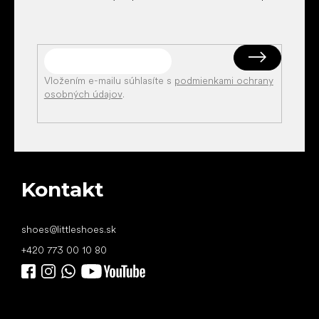
Vložením e-mailu súhlasíte s
podmienkami ochrany
osobných údajov
.
Kontakt
shoes
@
littleshoes.sk
+420 773 00 10 80