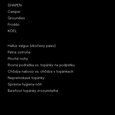
SHAPEN
Camper
Groundies
Froddo
KOEL
Články
Hallux valgus (vbočený palec)
Pätná ostroha
Ploché nohy
Rovná podrážka vs. topánky na podpätku
Chôdza naboso vs. chôdza v topánkach
Nepremokavé topánky
Správna hygiena nôh
Barefoot topánky zrozumiteľne