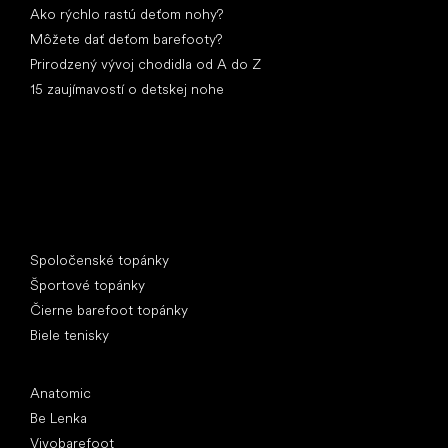
Ako rýchlo rastú deťom nohy?
Môžete dať deťom barefooty?
Prirodzený vývoj chodidla od A do Z
15 zaujímavostí o detskej nohe
Špeciálne kategórie
Spoločenské topánky
Športové topánky
Čierne barefoot topánky
Biele tenisky
Obľúbené značky
Anatomic
Be Lenka
Vivobarefoot