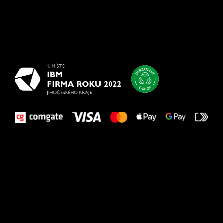
Všetko
najlepšie
vašim nohám