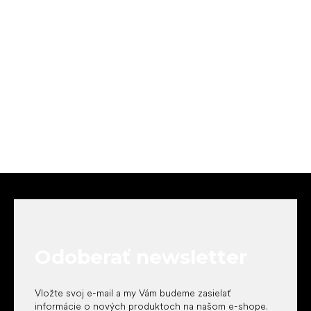
Z
á
p
ä
t
Odoberať newsletter
i
e
Vložte svoj e-mail a my Vám budeme zasielať
informácie o nových produktoch na našom e-shope.