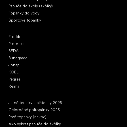
Papuče do školy (škôlky)
Topánky do vody
Športové topánky
Obľúbené značky
Froddo
Protetika
BEDA
Bundgaard
Jonap
KOEL
Pegres
Reima
Články
Jarné tenisky a plátenky 2025
Celoročné poltopánky 2025
Prvé topánky (návod)
Ako vybrať papuče do škôlky