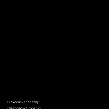
Little Shoes s.r.o.
U Vodárny 1506
397 01 Písek
IČ: 07715773, DIČ: CZ07715773
Špeciálne kategórie
Dievčenské topánky
Chlapčenské topánky