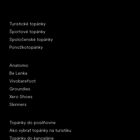
Špeciálne kategórie
Turistické topánky
Športové topánky
Spoločenské topánky
Ponožkotopánky
Obľúbené značky
Anatomic
Be Lenka
Vivobarefoot
Groundies
Xero Shoes
Skinners
Články
Topánky do posilňovne
Ako vybrať topánky na turistiku
Topánky do kancelárie