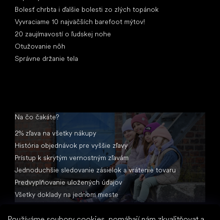
Bolesť chrbta i ďalšie bolesti zo zlých topánok
Vyvraciame 10 najväčších barefoot mýtov!
20 zaujímavostí o ľudskej nohe
Otužovanie nôh
Správne držanie tela
Na čo čakáte?
2% zľava na všetky nákupy
História objednávok pre vyššie zľavy
Prístup k skrytým vernostným zľavám
Jednoduchšie sledovanie zásielok a vrátenie tovaru
Predvyplňovanie uložených údajov
Všetky doklady na jednom mieste
Používáme soubory cookies, pomáhají nám zkvalitňovat a