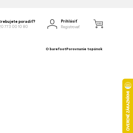
Prihlásiť
trebujete poradiť?
20 773 00 10 80
Registrovať
O barefoot
Porovnanie topánok