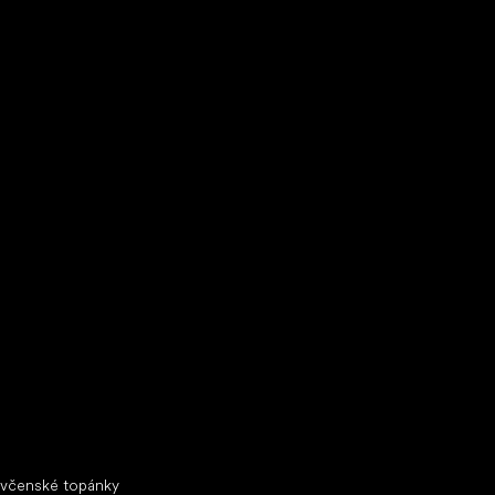
ecké tenisky
ciálne kategórie
evčenské topánky