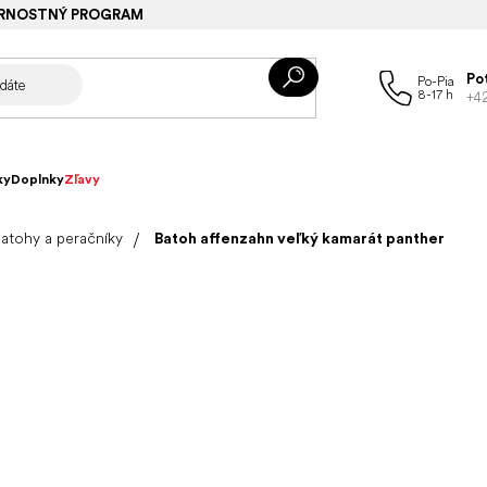
RNOSTNÝ PROGRAM
Po
+4
ky
Doplnky
Zľavy
atohy a peračníky
Batoh affenzahn veľký kamarát panther