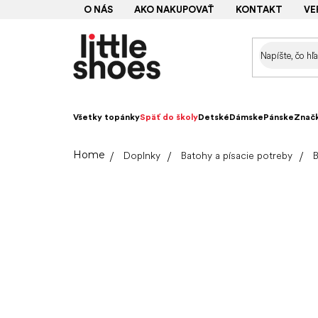
Prejsť
O NÁS
AKO NAKUPOVAŤ
KONTAKT
VE
na
obsah
Všetky topánky
Späť do školy
Detské
Dámske
Pánske
Znač
Domov
Doplnky
Batohy a písacie potreby
B