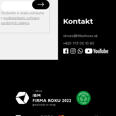
Vložením e-mailu súhlasíte
s
podmienkami ochrany
Kontakt
osobných údajov
.
shoes
@
littleshoes.sk
+420 773 00 10 80
Všetko
najlepšie
vašim nohám