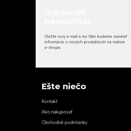
Odoberať
newsletter
Vložte svoj e-mail a my Vám budeme zasielať
informácie o nových produktoch na našom
e-shope.
Ešte niečo
Kontakt
Ako nakupovať
Obchodné podmienky