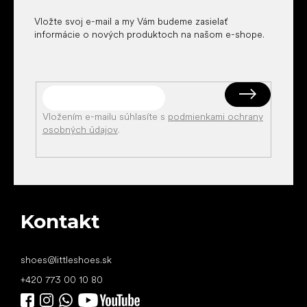
e
Vložte svoj e-mail a my Vám budeme zasielať
informácie o nových produktoch na našom e-shope.
Vložením e-mailu súhlasíte s
podmienkami ochrany
osobných údajov
.
Kontakt
shoes
@
littleshoes.sk
+420 773 00 10 80