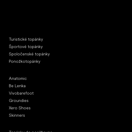
Špeciálne kategórie
Turistické topánky
Športové topánky
Spoločenské topánky
Ponožkotopánky
Obľúbené značky
Anatomic
Be Lenka
Vivobarefoot
Groundies
Xero Shoes
Skinners
Články