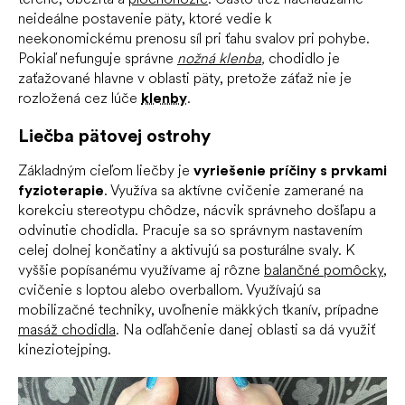
neideálne postavenie päty, ktoré vedie k
neekonomickému prenosu síl pri ťahu svalov pri pohybe.
Pokiaľ nefunguje správne
nožná klenba
,
chodidlo je
zaťažované hlavne v oblasti päty, pretože záťaž nie je
rozložená cez lúče
klenby
.
Liečba pätovej ostrohy
Základným cieľom liečby je
vyriešenie príčiny s prvkami
fyzioterapie
. Využíva sa aktívne cvičenie zamerané na
korekciu stereotypu chôdze, nácvik správneho došľapu a
odvinutie chodidla. Pracuje sa so správnym nastavením
celej dolnej končatiny a aktivujú sa posturálne svaly. K
vyššie popísanému využívame aj rôzne
balančné pomôcky
,
cvičenie s loptou alebo overballom. Využívajú sa
mobilizačné techniky, uvoľnenie mäkkých tkanív, prípadne
masáž chodidla
. Na odľahčenie danej oblasti sa dá využiť
kineziotejping.