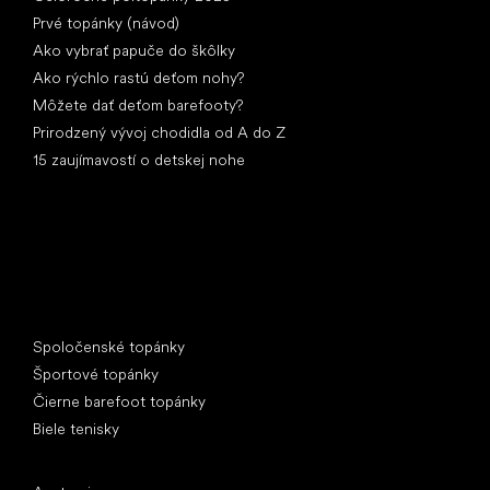
Prvé topánky (návod)
Ako vybrať papuče do škôlky
Ako rýchlo rastú deťom nohy?
Môžete dať deťom barefooty?
Prirodzený vývoj chodidla od A do Z
15 zaujímavostí o detskej nohe
Špeciálne kategórie
Spoločenské topánky
Športové topánky
Čierne barefoot topánky
Biele tenisky
Obľúbené značky