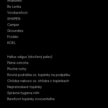
Anatomic
Be Lenka
Vivobarefoot
SHAPEN
Camper
Groundies
Froddo
KOEL
Články
Hallux valgus (vbočený palec)
Pätná ostroha
Ploché nohy
Rovná podrážka vs. topánky na podpätku
Chôdza naboso vs. chôdza v topánkach
Nepremokavé topánky
Správna hygiena nôh
Barefoot topánky zrozumiteľne