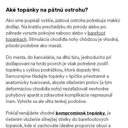
Aké topánky na pätnú ostrohu?
Ako sme popísali vyššie, pätová ostroha potrebuje mäkký
došľap. Na kratšiu prechádzku do prírody alebo po
záhrade vyrazte pokojne naboso alebo v
barefoot
topánkach
. Stimulácia chodidla nohy chôdzou je vhodná,
pôsobí podobne ako masáž.
Do mesta, do kancelárie, na dlhú túru, jednoducho pri
došľapovaní na tvrdý povrch je však potrebné zvoliť
topánku s vyššou podrážkou, ktorá dopady tlmí.
Samozrejme hľadajte topánky v špičke priestranné a
anatomicky tvarované, abyste stlačením prstov (a tým
deformáciou chodidla nohy) nezaťažovali nevhodne
pohybový aparát a zdravotné komplikácie nepresunuli
inam. Vyhnite sa ale ultra tenkej podošve.
Pokiaľ nenájdete vhodné
kompromisné topánky
, je
riešením vloženie silnejšej stielky do barefootových
topánok, kde si zachováte ideálne proporcie obuvi a