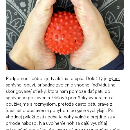
Podpornou liečbou je fyzikálna terapia. Dôležitý je
výber
správnej obuvi
, prípadne zvolenie vhodnej individuálne
skorigovanej stielky, ktorá nám pomôže dať pätu do
správneho postavenia. Gélové pomôcky vyberajme a
používajme s rozmyslom, pretože často pätu práve z
ideálneho postavenia pohybom po géle vychyľujú. Pri
vhodnej príležitosti nechajte nohy voľné a prejdite sa v
prírode naboso. Na uvoľnenie nôh sa dajú využiť aj
adjustačné ponožky
. Krajným riešením je operačná liečba.