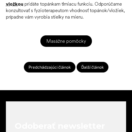
vložkou
pridáte topánkam tlmiacu funkciu. Odporúčame
konzultovať s fyzioterapeutom vhodnosť topánok/vložiek,
prípadne vám vyrobia stielky na mieru.
Masážne pomôcky
Predchádzajúci článok
Ďalší článok
Z
á
p
ä
t
Odoberať newsletter
i