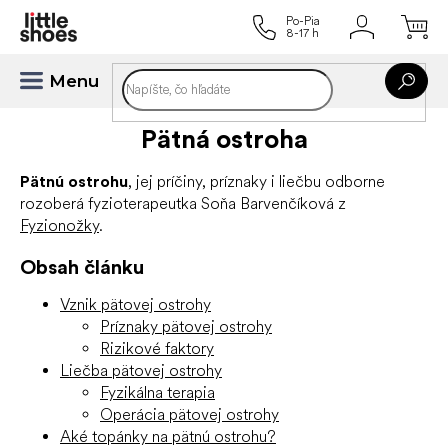
Prejsť
na
obsah
Pätná ostroha
Pätnú ostrohu
, jej príčiny, príznaky i liečbu odborne
rozoberá fyzioterapeutka Soňa Barvenčíková z
Fyzionožky
.
Obsah článku
Vznik pätovej ostrohy
Príznaky pätovej ostrohy
Rizikové faktory
Liečba pätovej ostrohy
Fyzikálna terapia
Operácia pätovej ostrohy
Aké topánky na pätnú ostrohu?