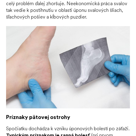
celý problém ďalej zhoršuje. Neekonomická práca svalov
tak vedie k postihnutiu v oblasti úponu svalových šliach,
šľachových pošiev a kĺbových puzdier.
Príznaky pätovej ostrohy
Spočiatku dochádza k vzniku úponových bolestí po záťaži.
Typickým príznakom je ranná bolesť
(pri prvom