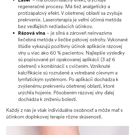
regeneračné procesy. Má tiež analgetický a
protizápalový efekt. V ošetrenej oblasti sa zvyšuje
prekrvenie. Laseroterapia je veľmi účinná metóda
bez vedľajších nežiaducich účinkov.
Rázová vlna
– je silná a zároveň neinvazívna
liečebná metóda v liečbe pätovej ostrohy. Vykonané
štúdie vykazujú pozitívny účinok aplikácie rázovej
vlny u viac ako 60 % pacientov. Najlepšie výsledky
sú popisované pri opakovanej aplikácii (3 až 6
ošetrení) v kombinácii s cvičením. Vzniknuté
kalcifikácie sú rozrušené a vstrebané cievnym a
lymfatickým systémom. Po aplikácii dochádza k
zvýšenému prekrveniu ošetrenej oblasti, ktoré
urýchlia hojenie. Pôsobením rázovej vlny ďalej
dochádza k zníženiu bolesti.
Každý z nás je však individuálna osobnosť a môže mať s
účinkom doplnkovej terapie rôzne skúsenosti.