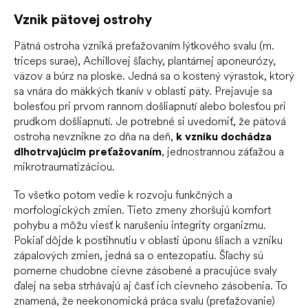
Vznik pätovej ostrohy
Pätná ostroha vzniká preťažovaním lýtkového svalu (m.
triceps surae), Achillovej šľachy, plantárnej aponeurózy,
väzov a búrz na ploske. Jedná sa o kostený výrastok, ktorý
sa vnára do mäkkých tkanív v oblasti päty. Prejavuje sa
bolesťou pri prvom rannom došliapnutí alebo bolesťou pri
prudkom došliapnutí. Je potrebné si uvedomiť, že pätová
ostroha nevznikne zo dňa na deň,
k vzniku dochádza
dlhotrvajúcim preťažovaním
, jednostrannou záťažou a
mikrotraumatizáciou.
To všetko potom vedie k rozvoju funkčných a
morfologických zmien. Tieto zmeny zhoršujú komfort
pohybu a môžu viesť k narušeniu integrity organizmu.
Pokiaľ dôjde k postihnutiu v oblasti úponu šliach a vzniku
zápalových zmien, jedná sa o entezopatiu. Šľachy sú
pomerne chudobne cievne zásobené a pracujúce svaly
ďalej na seba strhávajú aj časť ich cievneho zásobenia. To
znamená, že neekonomická práca svalu (preťažovanie)