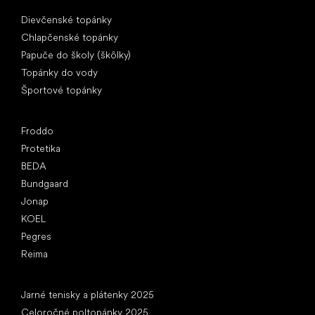
Špeciálne kategórie
Dievčenské topánky
Chlapčenské topánky
Papuče do školy (škôlky)
Topánky do vody
Športové topánky
Obľúbené značky
Froddo
Protetika
BEDA
Bundgaard
Jonap
KOEL
Pegres
Reima
Články
Jarné tenisky a plátenky 2025
Celoročné poltopánky 2025