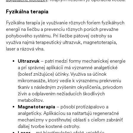
Fyzikálna terapia
Fyzikálna terapia je využívanie rôznych foriem fyzikálnych
energií na liečbu a prevenciu rôznych porúch prevažne
pohybového systému. Pri liečbe pätovej ostrohy sa
využíva najmä terapeutický ultrazvuk, magnetoterapia,
laser a rázová vlna.
Ultrazvuk
– patrí medzi formy mechanickej energie
a pri správnej aplikácii má významné analgetické
(bolesť znižujúce) účinky. Využíva sa účinok
mikromasáže, ktorý vedie k výraznému prekrveniu
tkanív s následným zvýšením okysličenia, prívodom
živín a odplavením nežiaducich škodlivých
metabolitov.
Magnetoterapia
– pôsobí protizápalovo a
analgeticky. Aplikáciou sa naštartujú regeneračné
mechanizmy v postihnutej oblasti s cieľom zabrániť
ďalšej tvorbe kostené ostrohy.
Laser
– má biostimulačný efekt, urýchľuje