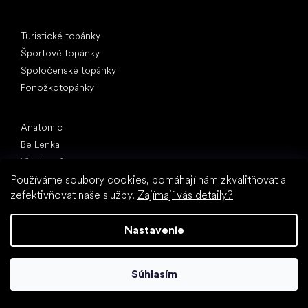
Špeciálne kategórie
Turistické topánky
Športové topánky
Spoločenské topánky
Ponožkotopánky
Obľúbené značky
Anatomic
Be Lenka
Vivobarefoot
Groundies
Používáme soubory cookies, pomáhají nám zkvalitňovat a
zefektivňovat naše služby.
Zajímají vás detaily?
Xero Shoes
Skinners
Nastavenie
Články
Topánky do posilňovne
Ako vybrať topánky na turistiku
Súhlasím
Topánky do kancelárie
Bolesť chrbta i ďalšie bolesti zo zlých topánok