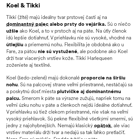
Koel & Tikki
Tikki (žlté) majú ideálny tvar prstovej časti aj na
dominantný palec
alebo prsty do vejárika.
Sú o niečo
užšie
ako Koel, a to v prstoch aj na päte. Na útly členok
idú lepšie dotiahnuť. V priehlavku nie sú vysoké, vhodné na
útlejšiu
a priemernú nohu. Flexibilita je obdobná ako u
Fare, za pätou
nie sú vystužené
, ale podobne ako Koel
drží tvar viacerých vrstiev kože. Tikki Harlequeen
zoženiete aj textilné.
Koel (šedo-zelené) majú dokonalé
proporcie na širšiu
nohu
. Sú na palcovej strane veľmi priestranné, nestáčajú sa
a poskytnú dosť miesta
plutvičke aj dominantnému
palcu.
Smerom k päte sa výrazne zužujú, napriek tomu na
veľmi úzku nohu v päte a členkoch nejdú ideálne dotiahnuť.
V priehlavku sú tiež clekom priestranné, nie však na veľmi
vysoký priehlavok. Sú pekne flexibilné všetkými smermi, sú
jedny z najohybnejších. Nemajú klasický
opätok
, ale viac
vrstiev materiálu drží tvar a nedajú sa tak ľahko pretlačiť.