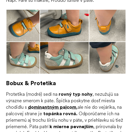
Napr. Fare sú mäkšie, Froddo tuhšie v päte.
Bobux & Protetika
Protetika (modré) sedí na
rovný typ nohy
, nezužujú sa
výrazne smerom k päte. Špička poskytne dosť miesta
chodidlu s
dominantným palcom
,
ale nie do vejárika, na
palcovej strane je
topánka rovná.
Odporúčame ich na
priemernú aj trochu širšiu nohu v päte, v priehlavku sú tiež
priemerné. Päta patrí
k mierne pevnejším
, prirovnala by