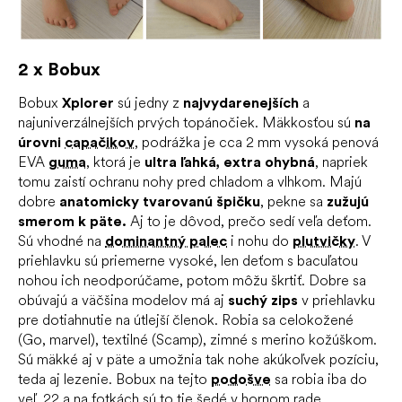
2 x Bobux
Bobux
Xplorer
sú jedny z
najvydarenejších
a
najuniverzálnejších prvých topánočiek. Mäkkosťou sú
na
úrovni
capačikov
, podrážka je cca 2 mm vysoká penová
EVA
guma
, ktorá je
ultra ľahká, extra ohybná
, napriek
tomu zaistí ochranu nohy pred chladom a vlhkom. Majú
dobre
anatomicky tvarovanú špičku
, pekne sa
zužujú
smerom k päte.
Aj to je dôvod, prečo sedí veľa deťom.
Sú vhodné na
dominantný palec
i nohu do
plutvičky
. V
priehlavku sú priemerne vysoké, len deťom s bacuľatou
nohou ich neodporúčame, potom môžu škrtiť. Dobre sa
obúvajú a väčšina modelov má aj
suchý zips
v priehlavku
pre dotiahnutie na útlejší členok. Robia sa celokožené
(Go, marvel), textilné (Scamp), zimné s merino kožúškom.
Sú mäkké aj v päte a umožnia tak nohe akúkoľvek pozíciu,
teda aj lezenie. Bobux na tejto
podošve
sa robia iba do
veľ. 22 a na fotkách sú to tie šedé v hornom rade.