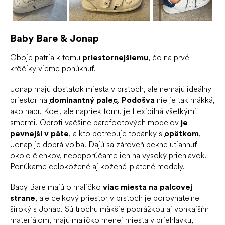
Baby Bare & Jonap
Oboje patria k tomu
priestornejšiemu
, čo na prvé
krôčiky vieme ponúknuť.
Jonap majú dostatok miesta v prstoch, ale nemajú ideálny
priestor na
dominantný palec
.
Podošva
nie je tak mäkká,
ako napr. Koel, ale napriek tomu je flexibilná všetkými
smermi. Oproti väčšine barefootových modelov
je
pevnejší v päte
, a kto potrebuje topánky s
opätkom
,
Jonap je dobrá voľba.
Dajú sa zároveň pekne utiahnuť
okolo členkov, neodporúčame ich na vysoký priehlavok.
Ponúkame celokožené aj kožené-plátené modely.
Baby Bare majú o maličko
viac miesta na palcovej
strane
, ale celkový priestor v prstoch je porovnateľne
široký s Jonap. Sú trochu mäkšie podrážkou aj vonkajším
materiálom, majú maličko menej miesta v priehlavku,