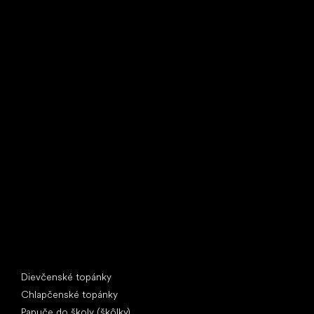
Little Shoes s.r.o.
U Vodárny 1506
397 01 Písek
IČ: 07715773, DIČ: CZ07715773
Špeciálne kategórie
Dievčenské topánky
Chlapčenské topánky
Papuče do školy (škôlky)