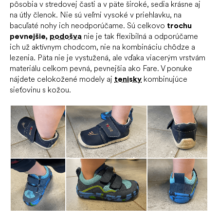
pôsobia v stredovej časti a v päte široké, sedia krásne aj
na útly členok. Nie sú veľmi vysoké v priehlavku, na
bacuľaté nohy ich neodporúčame. Sú celkovo
trochu
pevnejšie,
podošva
nie je tak flexibilná a odporúčame
ich už aktívnym chodcom, nie na kombináciu chôdze a
lezenia. Päta nie je vystužená, ale vďaka viacerým vrstvám
materiálu celkom pevná, pevnejšia ako Fare. V ponuke
nájdete celokožené modely aj
tenisky
kombinujúce
sieťovinu s kožou.