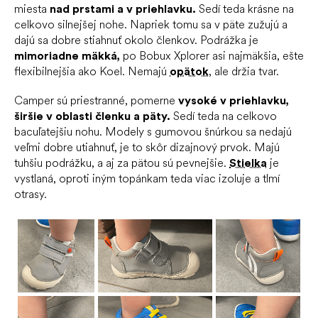
miesta
nad prstami a v priehlavku.
Sedí teda krásne na
celkovo silnejšej nohe. Napriek tomu sa v päte zužujú a
dajú sa dobre stiahnuť okolo členkov. Podrážka je
mimoriadne mäkká,
po Bobux Xplorer asi najmäkšia, ešte
flexibilnejšia ako Koel. Nemajú
opätok
, ale držia tvar.
Camper sú priestranné, pomerne
vysoké v priehlavku,
širšie v oblasti členku a päty.
Sedí teda na celkovo
bacuľatejšiu nohu. Modely s gumovou šnúrkou sa nedajú
veľmi dobre utiahnuť, je to skôr dizajnový prvok. Majú
tuhšiu podrážku, a aj za pätou sú pevnejšie.
Stielka
je
vystlaná, oproti iným topánkam teda viac izoluje a tlmí
otrasy.