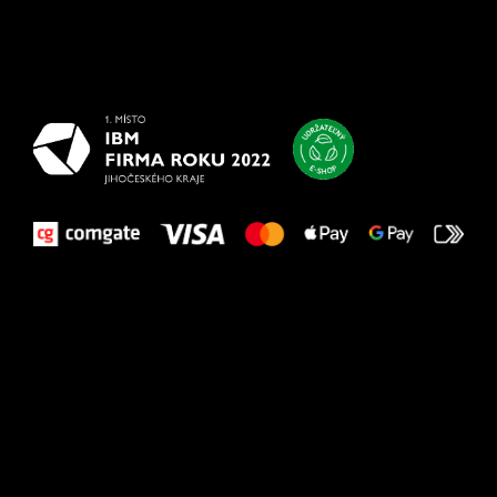
Všetko
najlepšie
vašim nohám