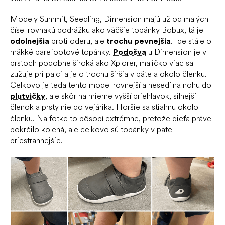
Modely Summit, Seedling, Dimension majú už od malých
čísel rovnakú podrážku ako väčšie topánky Bobux, tá je
odolnejšia
proti oderu, ale
trochu pevnejšia
. Ide stále o
mäkké barefootové topánky.
Podošva
u Dimension je v
prstoch podobne široká ako Xplorer, maličko viac sa
zužuje pri palci a je o trochu širšia v päte a okolo členku.
Celkovo je teda tento model rovnejší a nesedí na nohu do
plutvičky
, ale skôr na mierne vyšší priehlavok, silnejší
členok a prsty nie do vejárika. Horšie sa stiahnu okolo
členku. Na fotke to pôsobí extrémne, pretože dieťa práve
pokrčilo kolená, ale celkovo sú topánky v päte
priestrannejšie.