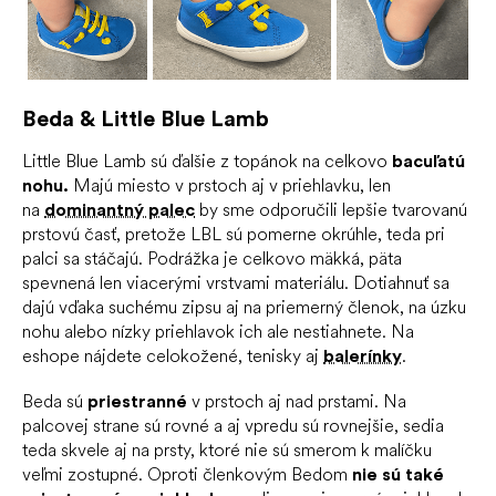
Beda & Little Blue Lamb
Little Blue Lamb sú ďalšie z topánok na celkovo
bacuľatú
nohu.
Majú miesto v prstoch aj v priehlavku, len
na
dominantný palec
by sme odporučili lepšie tvarovanú
prstovú časť, pretože LBL sú pomerne okrúhle, teda pri
palci sa stáčajú. Podrážka je celkovo mäkká, päta
spevnená len viacerými vrstvami materiálu. Dotiahnuť sa
dajú vďaka suchému zipsu aj na priemerný členok, na úzku
nohu alebo nízky priehlavok ich ale nestiahnete. Na
eshope nájdete celokožené, tenisky aj
balerínky
.
Beda sú
priestranné
v prstoch aj nad prstami. Na
palcovej strane sú rovné a aj vpredu sú rovnejšie, sedia
teda skvele aj na prsty, ktoré nie sú smerom k malíčku
veľmi zostupné. Oproti členkovým Bedom
nie sú také