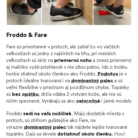
Froddo & Fare
Fare sú priestranné v prstoch, ale zatiaľ čo vo väčších
veľkostiach sú jedny z najširších na trhu, pri menších
veľkostiach sú skôr na
priemernú nohu
a znesú priemerný
aj maličko vyšší priehlavok s nie útlou pätou. Idú o trošku
horšie stiahnuť okolo členkov ako Froddo.
Podošva
je v
prstoch ideálne tvarovaná i na
dominantný palec
a sú
veľmi flexibilné v priečnom aj pozdĺžnom ohybe. Topánky
sú
bez
opätku
, držia vďaka 2 vrstvám kože, ale nie sú
ničím spevnené. Vyrábajú sa ako
celoročné
i jarné modely
Froddo
sedí na veľa nožičiek
. Majú dostatok miesta v
prstoch, sú strihom guľatejšie ako Fare, na
výrazne
dominantný palec
tak nájdete lepšie tvarované
topánky. Dajú sa skvele
dotiahnuť okolo členku.
Hoci