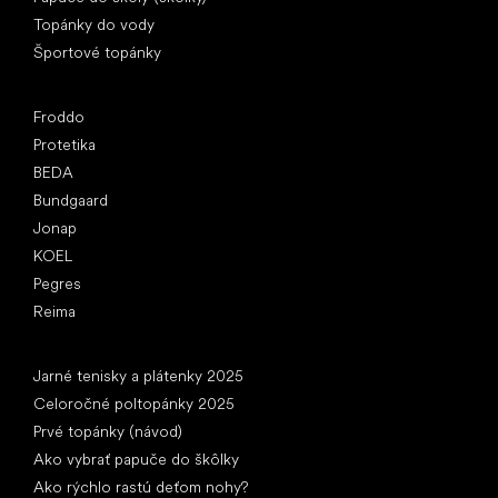
Topánky do vody
Športové topánky
Obľúbené značky
Froddo
Protetika
BEDA
Bundgaard
Jonap
KOEL
Pegres
Reima
Články
Jarné tenisky a plátenky 2025
Celoročné poltopánky 2025
Prvé topánky (návod)
Ako vybrať papuče do škôlky
Ako rýchlo rastú deťom nohy?