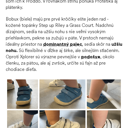
som ich k Froddo. V rovnakom strihu ponúka Protetika aj
plátenky.
Bobux (biele) majú pre prvé krôčiky ešte jeden rad -
kožené topánky Step up Riley a Grass Court. Nadchnú
dizajnom, sedia na užšiu nohu s nie veľmi vysokým
priehlavkom, pekne sa zužujú v päte. V prstoch nemajú
ideálny priestor na
dominantný palec
, sedia skôr na
užšiu
nohu.
Sú flexibilné v dĺžke aj šírke, ale silnejším stlačením.
Oproti Xplorer sú výrazne pevnejšie v
podošve
, okolo
členku, za pätou, ale aj zvršok, určite sú fajn až pre
chodiace dieťa.