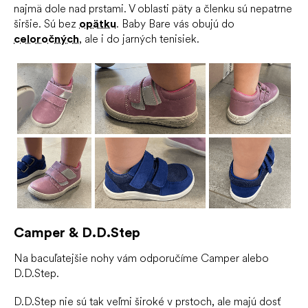
najmä dole nad prstami. V oblasti päty a členku sú nepatrne
širšie. Sú bez
opätku
. Baby Bare vás obujú do
celoročných
, ale i do jarných tenisiek.
Camper & D.D.Step
Na bacuľatejšie nohy vám odporučíme Camper alebo
D.D.Step.
D.D.Step nie sú tak veľmi široké v prstoch, ale majú dosť