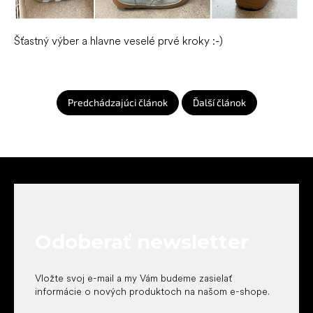
Šťastný výber a hlavne veselé prvé kroky :-)
Predchádzajúci článok
Ďalší článok
Z
á
p
ä
t
Odoberať newsletter
i
e
Vložte svoj e-mail a my Vám budeme zasielať
informácie o nových produktoch na našom e-shope.