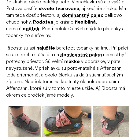
že stiahne okolo pätičky tieto. V priehlavku sú ale vyššie.
Prstová časť je
skvele tvarovaná
, aj keď nie široká. Má
tam teda dosť priestoru aj
dominantný palec
celkovo
chudé nohy.
Podošva
je krásne
flexibilná
,
nemajú
opätok
.
Popri celokožených nájdete plátenky a
topánky zo sieťoviny.
Ricosta sú asi
najužšie
barefoot topánky na trhu. Pri palci
sa ale trochu stáčajú a na
dominantný palec
nemusí byť
potrebný priestor. Sú veľmi
mäkké
v podrážke, v päte
nevystužené. V priehlavku sú porovnateľné s Affenzahn,
teda priemerné, a okolo členku sa dajú stiahnuť suchým
zipsom. Napriek tomu na kostnatý členok odporučím
Affenzahn, ktoré sú v tomto mieste užšie. Aj Ricosta má
okrem celoročiek jarné modely.