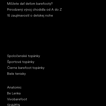
Môžete dať deťom barefooty?
Prirodzený vývoj chodidla od A do Z
15 zaujímavostí o detskej nohe
Špeciálne kategórie
Spoločenské topánky
Športové topánky
Čierne barefoot topánky
Biele tenisky
Obľúbené značky
Anatomic
Be Lenka
Vivobarefoot
SHAPEN