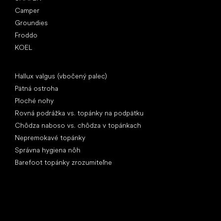
Camper
Groundies
Froddo
KOEL
Články
Hallux valgus (vbočený palec)
Pätná ostroha
Ploché nohy
Rovná podrážka vs. topánky na podpätku
Chôdza naboso vs. chôdza v topánkach
Nepremokavé topánky
Správna hygiena nôh
Barefoot topánky zrozumiteľne