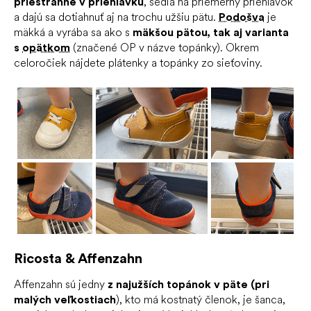
priestranné v priehlavku
, sedia na priemerný priehlavok
a dajú sa dotiahnuť aj na trochu užšiu pätu.
Podošva
je
mäkká a vyrába sa ako s
mäkšou pätou, tak aj varianta
s
opätkom
(značené OP v názve topánky). Okrem
celoročiek nájdete plátenky a topánky zo sieťoviny.
Ricosta & Affenzahn
Affenzahn sú jedny
z najužších topánok v päte (pri
malých veľkostiach
), kto má kostnatý členok, je šanca,