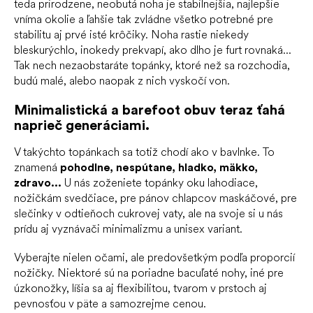
teda prirodzene, neobutá noha je stabilnejšia, najlepšie
vníma okolie a ľahšie tak zvládne všetko potrebné pre
stabilitu aj prvé isté krôčiky. Noha rastie niekedy
bleskurýchlo, inokedy prekvapí, ako dlho je furt rovnaká...
Tak nech nezaobstaráte topánky, ktoré než sa rozchodia,
budú malé, alebo naopak z nich vyskočí von.
Minimalistická a barefoot obuv teraz ťahá
naprieč generáciami.
V takýchto topánkach sa totiž chodí ako v bavlnke. To
znamená
pohodlne, nespútane, hladko, mäkko,
zdravo...
U nás zoženiete topánky oku lahodiace,
nožičkám svedčiace, pre pánov chlapcov maskáčové, pre
slečinky v odtieňoch cukrovej vaty, ale na svoje si u nás
prídu aj vyznávači minimalizmu a unisex variant.
Vyberajte nielen očami, ale predovšetkým podľa proporcií
nožičky. Niektoré sú na poriadne bacuľaté nohy, iné pre
úzkonožky, líšia sa aj flexibilitou, tvarom v prstoch aj
pevnosťou v päte a samozrejme cenou.