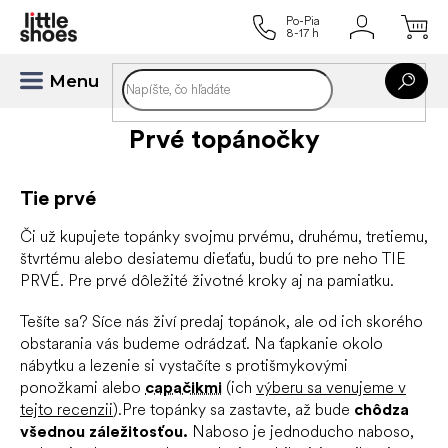
Prejsť
na
obsah
Prvé topánočky
Tie prvé
Či už kupujete topánky svojmu prvému, druhému, tretiemu,
štvrtému alebo desiatemu dieťaťu, budú to pre neho TIE
PRVÉ. Pre prvé dôležité životné kroky aj na pamiatku.
Tešíte sa? Síce nás živí predaj topánok, ale od ich skorého
obstarania vás budeme odrádzať. Na ťapkanie okolo
nábytku a lezenie si vystačíte s protišmykovými
ponožkami alebo
capačikmi
(ich
výberu sa venujeme v
tejto recenzii
).Pre topánky sa zastavte, až bude
chôdza
všednou záležitosťou.
Naboso je jednoducho naboso,