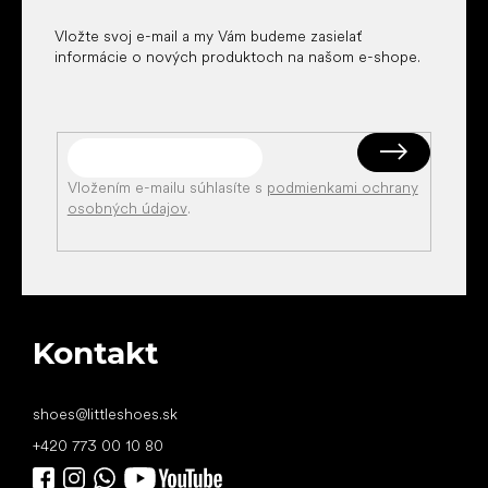
e
Vložte svoj e-mail a my Vám budeme zasielať
informácie o nových produktoch na našom e-shope.
Vložením e-mailu súhlasíte s
podmienkami ochrany
osobných údajov
.
Kontakt
shoes
@
littleshoes.sk
+420 773 00 10 80