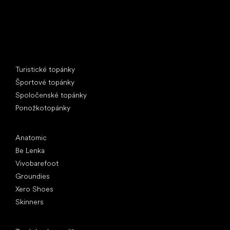
Špeciálne kategórie
Turistické topánky
Športové topánky
Spoločenské topánky
Ponožkotopánky
Obľúbené značky
Anatomic
Be Lenka
Vivobarefoot
Groundies
Xero Shoes
Skinners
Články