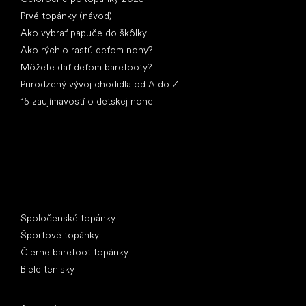
Prvé topánky (návod)
Ako vybrať papuče do škôlky
Ako rýchlo rastú deťom nohy?
Môžete dať deťom barefooty?
Prirodzený vývoj chodidla od A do Z
15 zaujímavostí o detskej nohe
Špeciálne kategórie
Spoločenské topánky
Športové topánky
Čierne barefoot topánky
Biele tenisky
Obľúbené značky