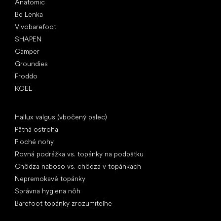
Anatomic
Be Lenka
Vivobarefoot
SHAPEN
Camper
Groundies
Froddo
KOEL
Články
Hallux valgus (vbočený palec)
Pätná ostroha
Ploché nohy
Rovná podrážka vs. topánky na podpätku
Chôdza naboso vs. chôdza v topánkach
Nepremokavé topánky
Správna hygiena nôh
Barefoot topánky zrozumiteľne