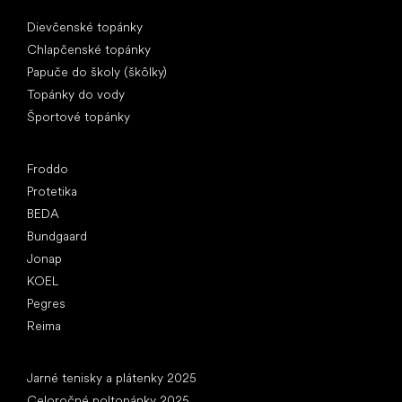
Špeciálne kategórie
Dievčenské topánky
Chlapčenské topánky
Papuče do školy (škôlky)
Topánky do vody
Športové topánky
Obľúbené značky
Froddo
Protetika
BEDA
Bundgaard
Jonap
KOEL
Pegres
Reima
Články
Jarné tenisky a plátenky 2025
Celoročné poltopánky 2025