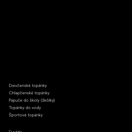
Little Shoes s.r.o.
U Vodárny 1506
397 01 Písek
IČ: 07715773, DIČ: CZ07715773
Špeciálne kategórie
Dievčenské topánky
Chlapčenské topánky
Papuče do školy (škôlky)
Topánky do vody
Športové topánky
Obľúbené značky
Froddo