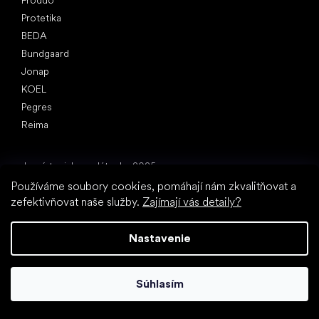
Protetika
BEDA
Bundgaard
Jonap
KOEL
Pegres
Reima
Články
Jarné tenisky a plátenky 2025
Celoročné poltopánky 2025
Používáme soubory cookies, pomáhají nám zkvalitňovat a
zefektivňovat naše služby.
Zajímají vás detaily?
Prvé topánky (návod)
Ako vybrať papuče do škôlky
Ako rýchlo rastú deťom nohy?
Nastavenie
Môžete dať deťom barefooty?
Prirodzený vývoj chodidla od A do Z
Súhlasím
15 zaujímavostí o detskej nohe