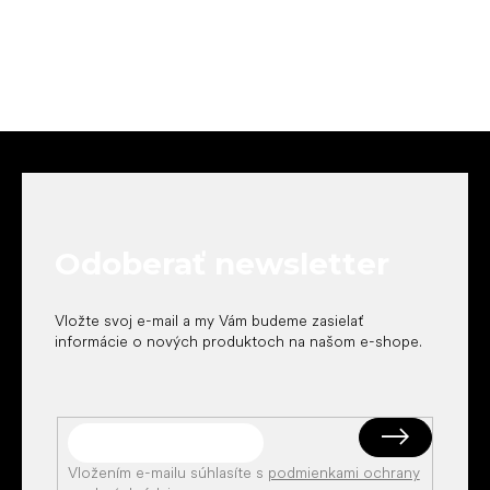
Z
á
p
ä
t
Odoberať newsletter
i
e
Vložte svoj e-mail a my Vám budeme zasielať
informácie o nových produktoch na našom e-shope.
Vložením e-mailu súhlasíte s
podmienkami ochrany