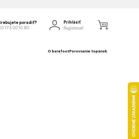
Prihlásiť
trebujete poradiť?
20 773 00 10 80
Registrovať
O barefoot
Porovnanie topánok