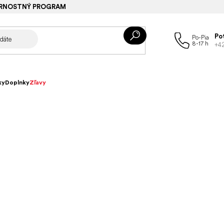
RNOSTNÝ PROGRAM
Po
+4
ky
Doplnky
Zľavy