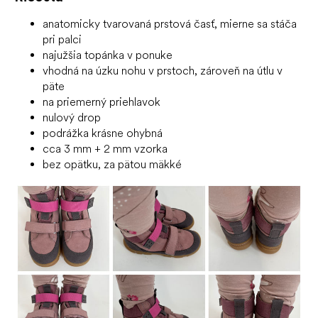
anatomicky tvarovaná prstová časť, mierne sa stáča
pri palci
najužšia topánka v ponuke
vhodná na úzku nohu v prstoch, zároveň na útlu v
päte
na priemerný priehlavok
nulový drop
podrážka krásne ohybná
cca 3 mm + 2 mm vzorka
bez opätku, za pätou mäkké