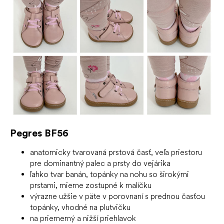
Pegres BF56
anatomicky tvarovaná prstová časť, veľa priestoru
pre dominantný palec a prsty do vejárika
ľahko tvar banán, topánky na nohu so širokými
prstami, mierne zostupné k malíčku
výrazne užšie v päte v porovnaní s prednou časťou
topánky, vhodné na plutvičku
na priemerný a nižší priehlavok