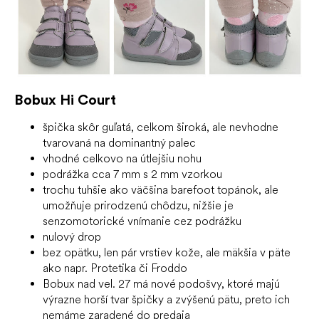
Bobux Hi Court
špička skôr guľatá, celkom široká, ale nevhodne
tvarovaná na dominantný palec
vhodné celkovo na útlejšiu nohu
podrážka cca 7 mm s 2 mm vzorkou
trochu tuhšie ako väčšina barefoot topánok, ale
umožňuje prirodzenú chôdzu, nižšie je
senzomotorické vnímanie cez podrážku
nulový drop
bez opätku, len pár vrstiev kože, ale mäkšia v päte
ako napr. Protetika či Froddo
Bobux nad vel. 27 má nové podošvy, ktoré majú
výrazne horší tvar špičky a zvýšenú pätu, preto ich
nemáme zaradené do predaja