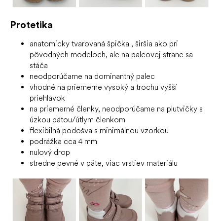
Protetika
anatomicky tvarovaná špička
, širšia ako pri
pôvodných modeloch, ale na palcovej strane sa
stáča
neodporúčame na dominantný palec
vhodné na priemerne vysoký a trochu vyšší
priehlavok
na priemerné členky, neodporúčame na plutvičky s
úzkou pätou/útlym členkom
flexibilná podošva s minimálnou vzorkou
podrážka cca 4 mm
nulový drop
stredne pevné v päte, viac vrstiev materiálu