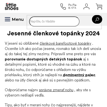
Prejsť
na
obsah
Jesenné členkové topánky 2024
V jeseni sú obľúbené
členkové barefootové topánky
.
Oceníte ich ako počas jesene, rovnako tak ich deti unosia
aj do takej tej zimy nezimy.
Pripravili sme preto pre vás
porovnanie dostupných detských topánok
aj s
detailnými popismi, ktoré sú vhodné na úzku a ktoré na
širokú nohu, čo odporúčame s ohľadom na výšku
priehlavku, ktorý strih je najlepší na
dominantný palec
alebo na útly členok aj aké sú s pevnejším
opätkom
.
Odporúčame najprv
správne zmerať nohu
, aby ste s
výberom nešliapli vedľa.
Tipy, ako byť v meraní nohy čo najpresnejší, nájdete v