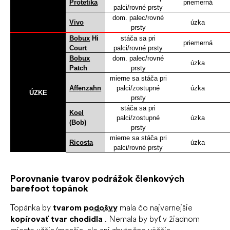
Protetika
priemerná
palci/rovné prsty
dom.
palec/rovné
Vivo
úzka
prsty
Bobux
Hi
stáča sa pri
priemerná
Court
palci/rovné prsty
Bobux
dom.
palec/rovné
úzka
Patch
prsty
mierne sa stáča pri
Affenzahn
palci/zostupné
úzka
ÚZKE
prsty
stáča sa pri
Koel
palci/zostupné
úzka
(Bob)
prsty
mierne sa stáča pri
Ricosta
úzka
palci/rovné prsty
Porovnanie tvarov podrážok členkových
barefoot topánok
Topánka by
tvarom
podošvy
mala čo najvernejšie
kopírovať tvar chodidla
.
Nemala by byť v žiadnom