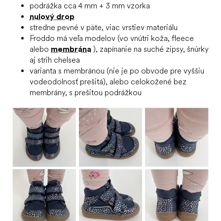
podrážka cca 4 mm + 3 mm vzorka
nulový drop
stredne pevné v päte, viac vrstiev materiálu
Froddo má veľa modelov (vo vnútri koža, fleece
alebo
membrána
), zapínanie na suché zipsy, šnúrky
aj strih chelsea
varianta s membránou (nie je po obvode pre vyššiu
vodeodolnosť prešitá), alebo celokožené bez
membrány, s prešitou podrážkou