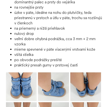
dominantný palec a prsty do vejárika
na rovnejšie prsty
úzke v päte, ideálne na nohu do plutvičky, teda
priestrannú v prstoch a útlu v päte, trochu sa rozširujú
v členkoch
na priemerný a nižší priehlavok
nulový drop
veľmi dobre ohybná podrážka, cca 3 mm + 2 mm
vzorka
mierne spevnené v päte viacerými vrstvami kože
všitá stielka
po obvode podrážky prešité
praktický presah gumy v prstovej časti