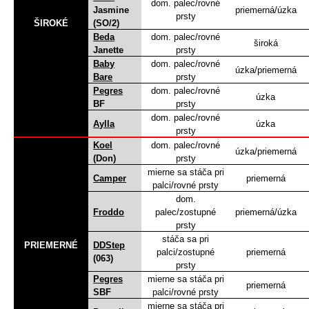
dom.
palec/rovné
Jasmine
priemerná/úzka
prsty
ŠIROKÉ
(SO/2)
Beda
dom.
palec/rovné
široká
Janette
prsty
Baby
dom.
palec/rovné
úzka/priemerná
Bare
prsty
Pegres
dom.
palec/rovné
úzka
BF
prsty
dom.
palec/rovné
Aylla
úzka
prsty
Koel
dom.
palec/rovné
úzka/priemerná
(Don)
prsty
mierne sa stáča pri
Camper
priemerná
palci/rovné prsty
dom.
Froddo
palec/zostupné
priemerná/úzka
prsty
stáča sa pri
PRIEMERNÉ
DDStep
palci/zostupné
priemerná
(063)
prsty
Pegres
mierne sa stáča pri
priemerná
SBF
palci/rovné prsty
mierne sa stáča pri