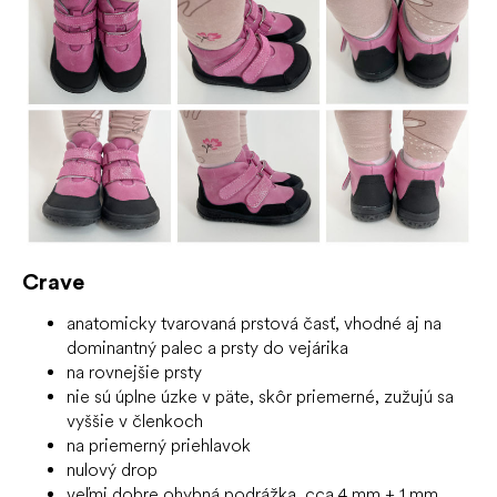
Crave
anatomicky tvarovaná prstová časť, vhodné aj na
dominantný palec a prsty do vejárika
na rovnejšie prsty
nie sú úplne úzke v päte, skôr priemerné, zužujú sa
vyššie v členkoch
na priemerný priehlavok
nulový drop
veľmi dobre ohybná podrážka, cca 4 mm + 1 mm