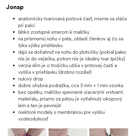
Jonap
anatomicky tvarovaná prstová časť, mierne sa stáča
pri palci
ľahko zostupné smerom k malíčku
na priemernú nohu v päte, oblasti členkov aj čo sa
týka výšky priehlavku
dajú sa dotiahnuť na nohu do plutvičky (pokiaľ palec
nie je do vejárika, potom nie je ideálny tvar špičky)
verzia slim je o trošičku užšia v prstovej časti a
vyššia v priehlavku (drobný rozdiel)
nulový drop
dobre ohybná podrážka, cca 3 mm + 1 mm vzorka
bez opätku, maličko spevnené viacerými vrstvami
materiálu, priamo za pätou je vytiahnutý okopový
lem a ten je pevnejší
niektoré modely s membránou pre vyššiu
vodeodolnosť