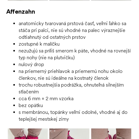
Affenzahn
anatomicky tvarovaná prstová časť, veľmi ľahko sa
stáča pri palci, nie sú vhodné na palec výraznejšie
odtiahnutý od ostatných prstov
zostupné k malíčku
nezužujú sa príliš smerom k päte, vhodné na rovnejší
typ nohy (nie na plutvičku)
nulový drop
na priemerný priehlavok a priemernú nohu okolo
členkov, nie sú ideálne na kostnatý členok
trochu robustnejšia podrážka, ohnuteľná silnejším
stlačením
cca 6 mm + 2 mm vzorka
bez opätku
s membránou, topánky veľmi odolné, vhodné aj do
teplejšej mestskej zimy