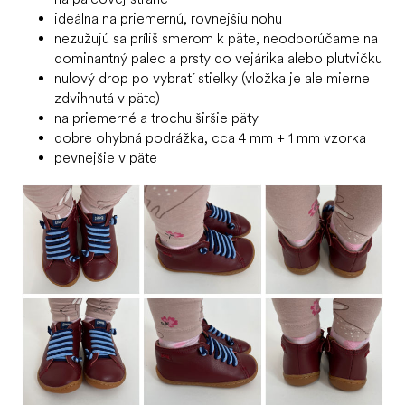
ideálna na priemernú, rovnejšiu nohu
nezužujú sa príliš smerom k päte, neodporúčame na
dominantný palec a prsty do vejárika alebo plutvičku
nulový drop po vybratí
stielky
(vložka je ale mierne
zdvihnutá v päte)
na priemerné a trochu širšie päty
dobre ohybná podrážka, cca 4 mm + 1 mm vzorka
pevnejšie v päte