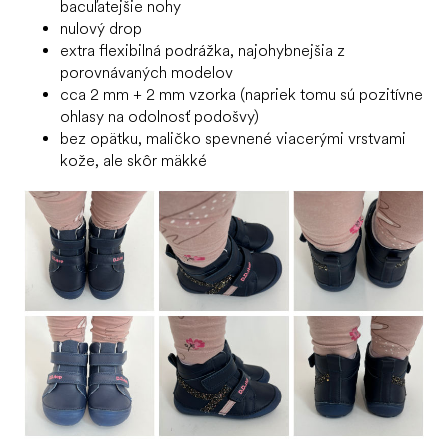
bacuľatejšie nohy
nulový drop
extra flexibilná podrážka, najohybnejšia z
porovnávaných modelov
cca 2 mm + 2 mm vzorka (napriek tomu sú pozitívne
ohlasy na odolnosť podošvy)
bez opätku, maličko spevnené viacerými vrstvami
kože, ale skôr mäkké