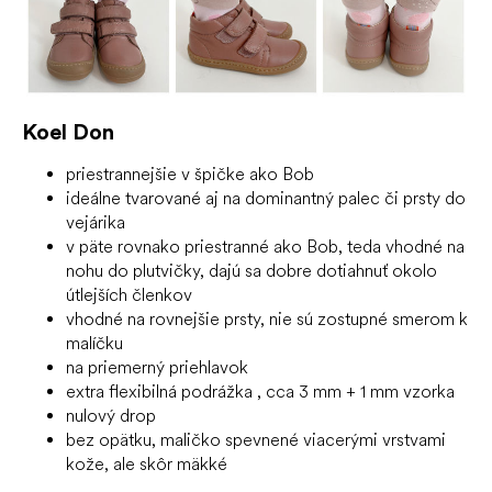
Koel Don
priestrannejšie v špičke ako Bob
ideálne tvarované aj na dominantný palec či prsty do
vejárika
v päte rovnako priestranné ako Bob, teda vhodné na
nohu do plutvičky, dajú sa dobre dotiahnuť okolo
útlejších členkov
vhodné na rovnejšie prsty, nie sú zostupné smerom k
malíčku
na priemerný priehlavok
extra
flexibilná podrážka
, cca 3 mm + 1 mm vzorka
nulový drop
bez opätku, maličko spevnené viacerými vrstvami
kože, ale skôr mäkké