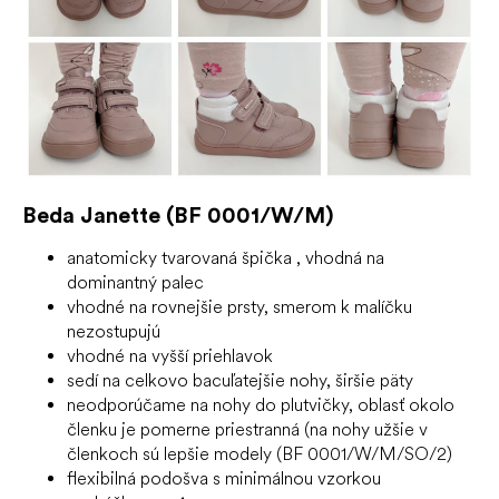
Beda Janette (BF 0001/W/M)
anatomicky tvarovaná špička
, vhodná na
dominantný palec
vhodné na rovnejšie prsty, smerom k malíčku
nezostupujú
vhodné na vyšší priehlavok
sedí na celkovo bacuľatejšie nohy, širšie päty
neodporúčame na nohy do plutvičky, oblasť okolo
členku je pomerne priestranná (na nohy užšie v
členkoch sú lepšie modely (BF 0001/W/M/SO/2)
flexibilná podošva s minimálnou vzorkou