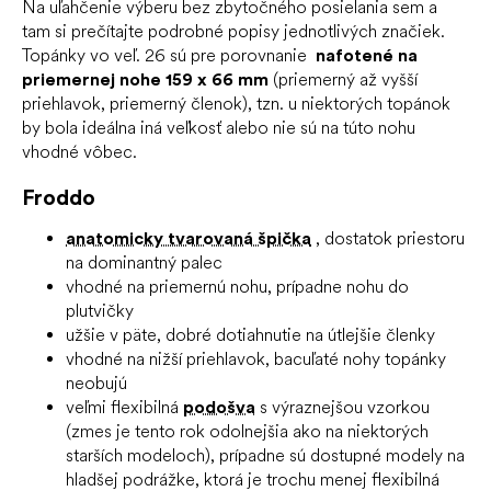
Na uľahčenie výberu bez zbytočného posielania sem a
tam si prečítajte podrobné popisy jednotlivých značiek.
Topánky vo veľ. 26 sú pre porovnanie
nafotené na
priemernej nohe 159 x 66 mm
(priemerný až vyšší
priehlavok, priemerný členok), tzn.
u niektorých topánok
by bola ideálna iná veľkosť alebo nie sú na túto nohu
vhodné vôbec.
Froddo
anatomicky tvarovaná špička
, dostatok priestoru
na dominantný palec
vhodné na priemernú nohu, prípadne nohu do
plutvičky
užšie v päte, dobré dotiahnutie na útlejšie členky
vhodné na nižší priehlavok, bacuľaté nohy topánky
neobujú
veľmi flexibilná
podošva
s výraznejšou vzorkou
(zmes je tento rok odolnejšia ako na niektorých
starších modeloch), prípadne sú dostupné modely na
hladšej podrážke, ktorá je trochu menej flexibilná