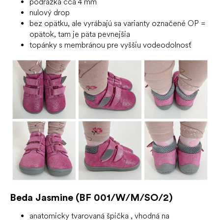
podrážka cca 4 mm
nulový drop
bez opätku, ale vyrábajú sa varianty označené OP =
opätok, tam je päta pevnejšia
topánky s membránou pre vyššiu vodeodolnosť
Beda Jasmine (BF 001/W/M/SO/2)
anatomicky tvarovaná špička
, vhodná na