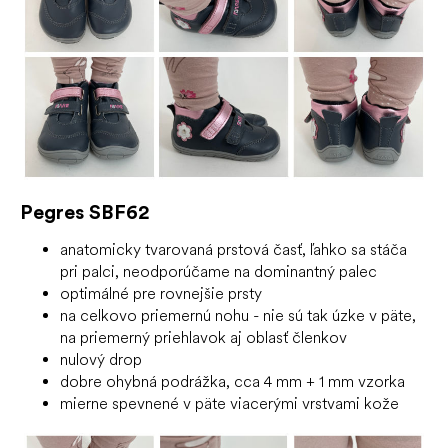
Pegres SBF62
anatomicky tvarovaná prstová časť, ľahko sa stáča
pri palci, neodporúčame na dominantný palec
optimálné pre rovnejšie prsty
na celkovo priemernú nohu - nie sú tak úzke v päte,
na priemerný priehlavok aj oblasť členkov
nulový drop
dobre ohybná podrážka, cca 4 mm + 1 mm vzorka
mierne spevnené v päte viacerými vrstvami kože