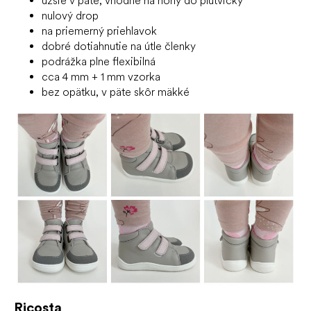
užšie v päte, vhodné na nohy do plutvičky
nulový drop
na priemerný priehlavok
dobré dotiahnutie na útle členky
podrážka plne flexibilná
cca 4 mm + 1 mm vzorka
bez opätku, v päte skôr mäkké
Ricosta