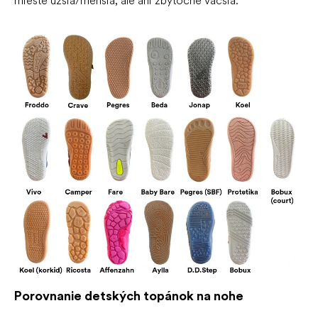
mieste užšia/menšia, ale ani zbytočne väčšia.
Porovnanie detských topánok na nohe