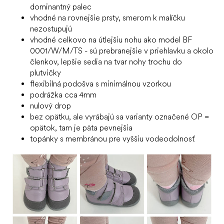
dominantný palec
vhodné na rovnejšie prsty, smerom k malíčku
nezostupujú
vhodné celkovo na útlejšiu nohu ako model BF
0001/W/M/TS - sú prebranejšie v priehlavku a okolo
členkov, lepšie sedia na tvar nohy trochu do
plutvičky
flexibilná podošva s minimálnou vzorkou
podrážka cca 4mm
nulový drop
bez opätku, ale vyrábajú sa varianty označené OP =
opätok, tam je päta pevnejšia
topánky s membránou pre vyššiu vodeodolnosť