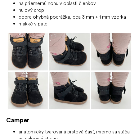
na priemernú nohu v oblasti členkov
nulový drop
dobre ohybná podrážka, cca 3 mm + 1 mm vzorka
mäkké v päte
Camper
anatomicky tvarovaná prstová časť, mierne sa stáča
na palcovej strane