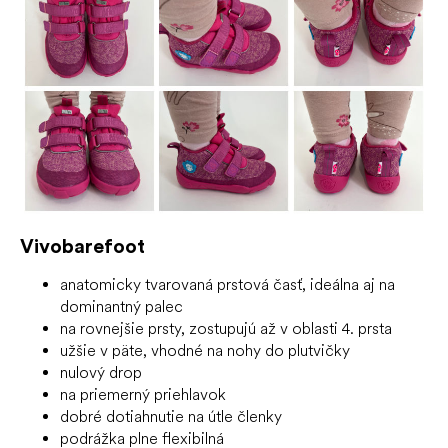
Vivobarefoot
anatomicky tvarovaná prstová časť, ideálna aj na
dominantný palec
na rovnejšie prsty, zostupujú až v oblasti 4. prsta
užšie v päte, vhodné na nohy do plutvičky
nulový drop
na priemerný priehlavok
dobré dotiahnutie na útle členky
podrážka plne flexibilná