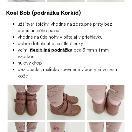
Koel Bob (podrážka Korkid)
užší tvar špičky, vhodné na zostupné prsty bez
dominantného palca
vhodné na útle nohy v päte aj v priehlavku
dobré dotiahnutie na útle členky
veľmi
flexibilná podrážka
cca 3 mm s 1 mm
vzorkou
nulový drop
bez opätku, maličko spevnené viacerými vrstvami
kože