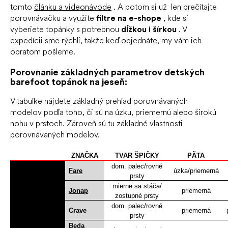
tomto
článku a videonávode
.
A potom si už len prečítajte
porovnávačku a využite
filtre na e-shope
, kde si
vyberiete topánky s potrebnou
dĺžkou i šírkou
.
V
expedícii sme rýchli, takže keď objednáte, my vám ich
obratom pošleme.
Porovnanie základných parametrov detských
barefoot topánok na jeseň:
V tabuľke nájdete základný prehľad porovnávaných
modelov podľa toho, či sú na úzku, priemernú alebo širokú
nohu v prstoch.
Zároveň sú tu základné vlastnosti
porovnávaných modelov.
ZNAČKA
TVAR ŠPIČKY
PÄTA
dom.
palec/rovné
Fare
úzka/priemerná
prsty
mierne sa stáča/
Jonap
priemerná
zostupné prsty
dom.
palec/rovné
Crave
priemerná
prsty
Beda