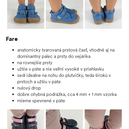
Fare
anatomicky tvarovaná prstová časť, vhodné aj na
dominantný palec a prsty do vejárika
na rovnejšie prsty
užšie v päte a nie veľmi vysoké v priehlavku
sedí ideálne na nohu do plutvičky, teda širokú v
prstoch a užšiu v päte
nulový drop
dobre ohybná podrážka, cca 4 mm + 1 mm vzorka
mierne spevnené v päte