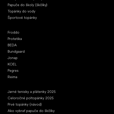
Papuče do školy (škôlky)
Topánky do vody
Športové topánky
Obľúbené značky
Froddo
Protetika
BEDA
Bundgaard
Jonap
KOEL
Pegres
Reima
Články
Jarné tenisky a plátenky 2025
Celoročné poltopánky 2025
Prvé topánky (návod)
Ako vybrať papuče do škôlky