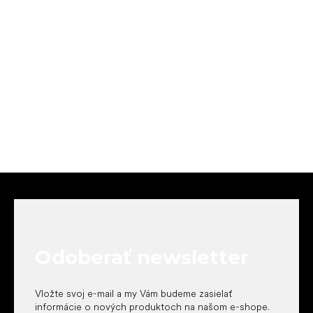
Z
á
p
ä
t
Odoberať newsletter
i
e
Vložte svoj e-mail a my Vám budeme zasielať
informácie o nových produktoch na našom e-shope.