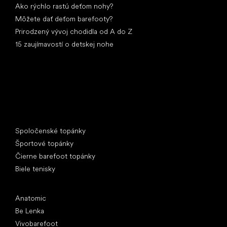
Ako rýchlo rastú deťom nohy?
Môžete dať deťom barefooty?
Prirodzený vývoj chodidla od A do Z
15 zaujímavostí o detskej nohe
Špeciálne kategórie
Spoločenské topánky
Športové topánky
Čierne barefoot topánky
Biele tenisky
Obľúbené značky
Anatomic
Be Lenka
Vivobarefoot