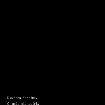
Little Shoes s.r.o.
U Vodárny 1506
397 01 Písek
IČ: 07715773, DIČ: CZ07715773
Špeciálne kategórie
Dievčenské topánky
Chlapčenské topánky