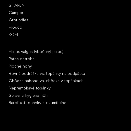
SHAPEN
Camper
Groundies
Froddo
KOEL
Články
Hallux valgus (vbočený palec)
Pätná ostroha
Ploché nohy
Rovná podrážka vs. topánky na podpätku
Chôdza naboso vs. chôdza v topánkach
Nepremokavé topánky
Správna hygiena nôh
Barefoot topánky zrozumiteľne