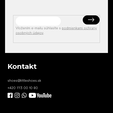
Vložením e-mailu súhlasíte s
podmienkami ochrany
osobných údajov
.
Kontakt
shoes
@
littleshoes.sk
+420 773 00 10 80