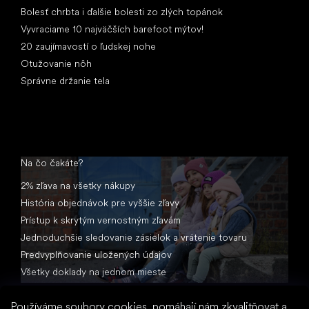
Bolesť chrbta i ďalšie bolesti zo zlých topánok
Vyvraciame 10 najväčších barefoot mýtov!
20 zaujímavostí o ľudskej nohe
Otužovanie nôh
Správne držanie tela
Na čo čakáte?
2% zľava na všetky nákupy
História objednávok pre vyššie zľavy
Prístup k skrytým vernostným zľavám
Jednoduchšie sledovanie zásielok a vrátenie tovaru
Predvyplňovanie uložených údajov
Všetky doklady na jednom mieste
Používáme soubory cookies, pomáhají nám zkvalitňovat a