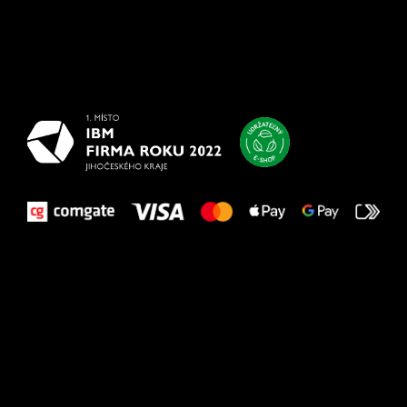
Všetko
najlepšie
vašim nohám