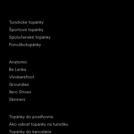
Špeciálne kategórie
Turistické topánky
Športové topánky
Spoločenské topánky
Ponožkotopánky
Obľúbené značky
Anatomic
Be Lenka
Vivobarefoot
Groundies
Xero Shoes
Skinners
Články
Topánky do posilňovne
Ako vybrať topánky na turistiku
Topánky do kancelárie