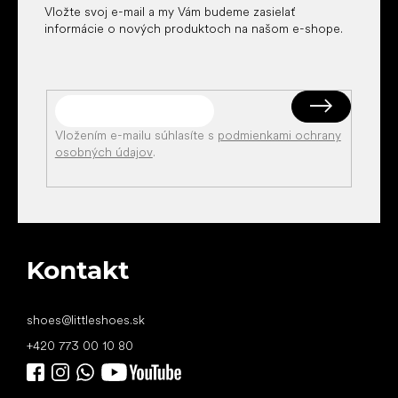
Vložte svoj e-mail a my Vám budeme zasielať
informácie o nových produktoch na našom e-shope.
Vložením e-mailu súhlasíte s
podmienkami ochrany
osobných údajov
.
Kontakt
shoes
@
littleshoes.sk
+420 773 00 10 80