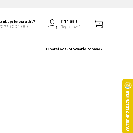
Prihlásiť
trebujete poradiť?
20 773 00 10 80
Registrovať
O barefoot
Porovnanie topánok