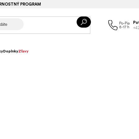
RNOSTNÝ PROGRAM
Po
+4
ky
Doplnky
Zľavy