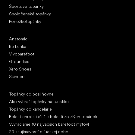
Športové topánky
Spoločenské topánky
Ponožkotopánky
Obľúbené značky
Anatomic
Be Lenka
Vivobarefoot
Groundies
Xero Shoes
Skinners
Články
Topánky do posilňovne
Ako vybrať topánky na turistiku
Topánky do kancelárie
Bolesť chrbta i ďalšie bolesti zo zlých topánok
Vyvraciame 10 najväčších barefoot mýtov!
20 zaujímavostí o ľudskej nohe