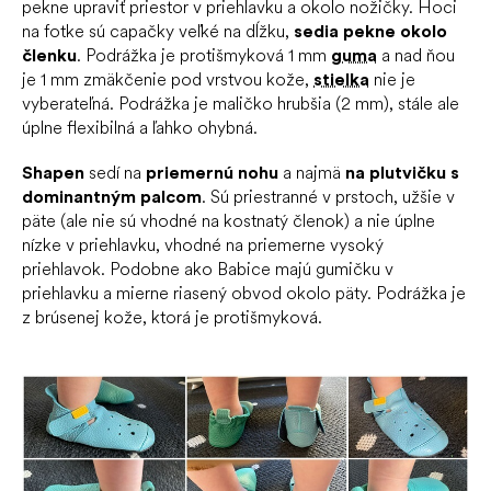
pekne upraviť priestor v priehlavku a okolo nožičky. Hoci
na fotke sú capačky veľké na dĺžku,
sedia pekne okolo
členku
. Podrážka je protišmyková 1 mm
guma
a nad ňou
je 1 mm zmäkčenie pod vrstvou kože,
stielka
nie je
vyberateľná. Podrážka je maličko hrubšia (2 mm), stále ale
úplne flexibilná a ľahko ohybná.
Shapen
sedí na
priemernú nohu
a najmä
na plutvičku s
dominantným palcom
. Sú priestranné v prstoch, užšie v
päte (ale nie sú vhodné na kostnatý členok) a nie úplne
nízke v priehlavku, vhodné na priemerne vysoký
priehlavok. Podobne ako Babice majú gumičku v
priehlavku a mierne riasený obvod okolo päty. Podrážka je
z brúsenej kože, ktorá je protišmyková.