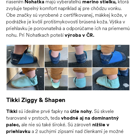
riasením
Nohatka
majú vyberateľnú
merino stielku,
ktorá
zvyšuje tepelný komfort napríklad aj pre chôdzu vonku.
Obe značky sú vyrobené z certifikovanej, mäkkej kože, v
podrážke je kvôli protišmykovosti brúsená koža. Výška v
priehlavku je porovnateľná a odporúčame ich na priemernú
nohu. Pri Nohatkach poteší
výroba v ČR.
Tikki Ziggy & Shapen
Tikki
sú ideálne prvé ťapky na
útle nohy
. Sú skvele
tvarované v prstoch, teda
vhodné aj na dominantný
palec,
ale nie sú také široké. Sú zároveň
nižšie v
priehlavku
a 2 suchými zipsami nad členkami je možné