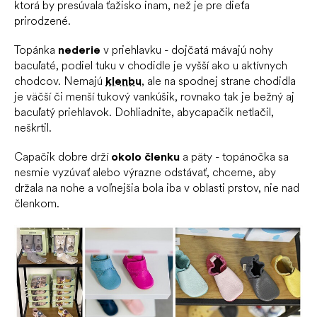
ktorá by presúvala ťažisko inam, než je pre dieťa
prirodzené.
Topánka
nederie
v priehlavku - dojčatá mávajú nohy
bacuľaté, podiel tuku v chodidle je vyšší ako u aktívnych
chodcov. Nemajú
klenbu
, ale na spodnej strane chodidla
je väčší či menší tukový vankúšik, rovnako tak je bežný aj
bacuľatý priehlavok. Dohliadnite, aby
capačik
netlačil,
neškrtil.
Capačik dobre drží
okolo členku
a päty - topánočka sa
nesmie vyzúvať alebo výrazne odstávať, chceme, aby
držala na nohe a voľnejšia bola iba v oblasti prstov, nie nad
členkom.