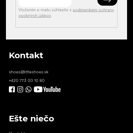
Vložením e-mailu súhlasíte s
podmienkami ochrany
osobných údajov
.
Kontakt
shoes
@
littleshoes.sk
+420 773 00 10 80
Ešte niečo