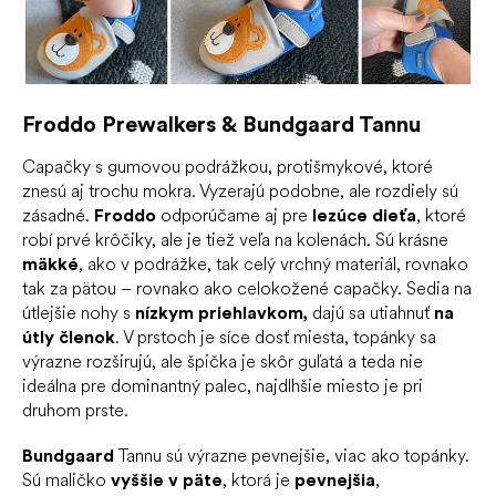
Froddo Prewalkers & Bundgaard Tannu
Capačky s gumovou podrážkou, protišmykové, ktoré
znesú aj trochu mokra. Vyzerajú podobne, ale rozdiely sú
zásadné.
Froddo
odporúčame aj pre
lezúce dieťa
, ktoré
robí prvé krôčiky, ale je tiež veľa na kolenách. Sú krásne
mäkké
, ako v podrážke, tak celý vrchný materiál, rovnako
tak za pätou – rovnako ako celokožené capačky. Sedia na
útlejšie nohy s
nízkym priehlavkom,
dajú sa utiahnuť
na
útly členok
. V prstoch je síce dosť miesta, topánky sa
výrazne rozširujú, ale špička je skôr guľatá a teda nie
ideálna pre dominantný palec, najdlhšie miesto je pri
druhom prste.
Bundgaard
Tannu sú výrazne pevnejšie, viac ako topánky.
Sú maličko
vyššie v päte
, ktorá je
pevnejšia
,