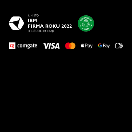
vašim nohám