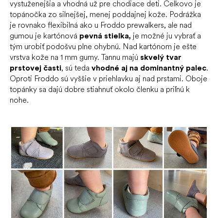
vystuženejšia a vhodná už pre chodiace deti. Celkovo je
topánočka zo silnejšej, menej poddajnej kože. Podrážka
je rovnako flexibilná ako u Froddo prewalkers, ale nad
gumou je kartónová
pevná stielka,
je možné ju vybrať a
tým urobiť podošvu plne ohybnú. Nad kartónom je ešte
vrstva kože na 1 mm gumy. Tannu majú
skvelý tvar
prstovej časti
, sú teda
vhodné aj na dominantný palec
.
Oproti Froddo sú vyššie v priehlavku aj nad prstami. Oboje
topánky sa dajú dobre stiahnuť okolo členku a priľnú k
nohe.