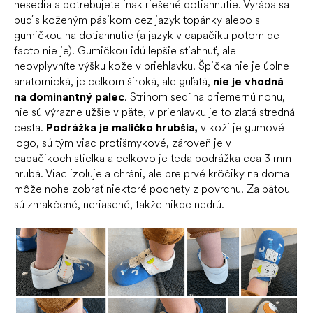
nesedia a potrebujete inak riešené dotiahnutie. Vyrába sa
buď s koženým pásikom cez jazyk topánky alebo s
gumičkou na dotiahnutie (a jazyk v capačiku potom de
facto nie je). Gumičkou idú lepšie stiahnuť, ale
neovplyvníte výšku kože v priehlavku. Špička nie je úplne
anatomická, je celkom široká, ale guľatá,
nie je vhodná
na dominantný palec
. Strihom sedí na priemernú nohu,
nie sú výrazne užšie v päte, v priehlavku je to zlatá stredná
cesta.
Podrážka je maličko hrubšia,
v koži je gumové
logo, sú tým viac protišmykové, zároveň je v
capačikoch stielka a celkovo je teda podrážka cca 3 mm
hrubá. Viac izoluje a chráni, ale pre prvé krôčiky na doma
môže nohe zobrať niektoré podnety z povrchu. Za pätou
sú zmäkčené, neriasené, takže nikde nedrú.