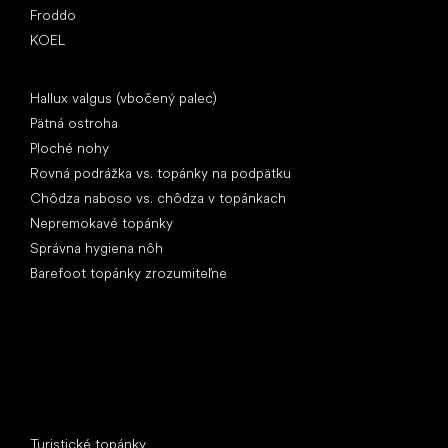
Froddo
KOEL
Články
Hallux valgus (vbočený palec)
Pätná ostroha
Ploché nohy
Rovná podrážka vs. topánky na podpätku
Chôdza naboso vs. chôdza v topánkach
Nepremokavé topánky
Správna hygiena nôh
Barefoot topánky zrozumiteľne
Špeciálne kategórie
Turistické topánky