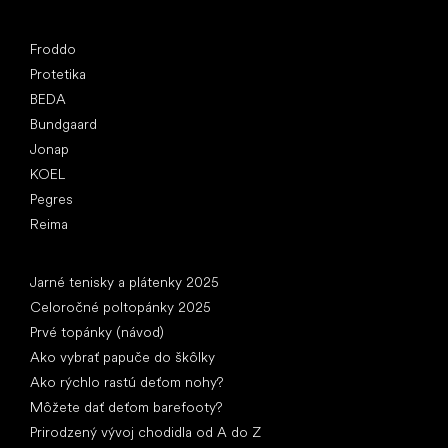
Obľúbené značky
Froddo
Protetika
BEDA
Bundgaard
Jonap
KOEL
Pegres
Reima
Články
Jarné tenisky a plátenky 2025
Celoročné poltopánky 2025
Prvé topánky (návod)
Ako vybrať papuče do škôlky
Ako rýchlo rastú deťom nohy?
Môžete dať deťom barefooty?
Prirodzený vývoj chodidla od A do Z