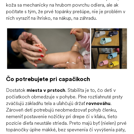
koža sa mechanicky na hrubom povrchu odiera, ale ak
počítate s tým, že prvé topánky prešúpe, nie je problém v
nich vyraziť na ihrisko, na nákup, na záhradu.
Čo potrebujete pri capačikoch
Dostatok
miesta v prstoch
. Stabilita je to, čo deti v
počiatkoch obmedzuje v pohybe. Plne roztiahnuté prsty
zväčšujú základňu tela a uľahčujú držať
rovnováhu
.
Zároveň deti potrebujú neobmedzovať pohyb členku,
nemeniť postavenie nožičky pri drepe či v kľaku, tieto
pozície dieťa neustále strieda. Preto majú byť (nielen) prvé
topánočky úplne mäkké, bez spevnenia či vyvýšenia päty,