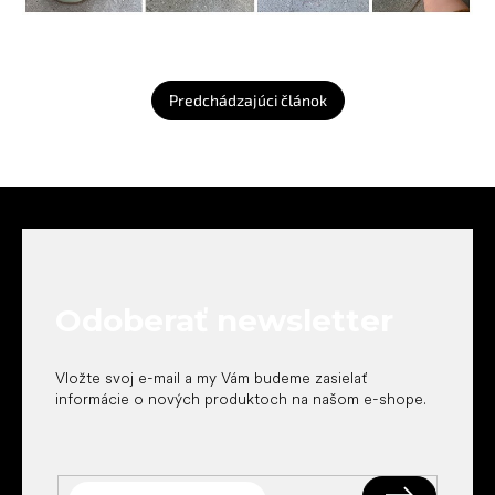
Predchádzajúci článok
Z
á
p
ä
t
Odoberať newsletter
i
e
Vložte svoj e-mail a my Vám budeme zasielať
informácie o nových produktoch na našom e-shope.