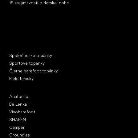
15 zaujímavostí o detskej nohe
Špeciálne kategórie
Spoločenské topánky
Športové topánky
Čierne barefoot topánky
Biele tenisky
Obľúbené značky
Anatomic
Be Lenka
Vivobarefoot
SHAPEN
Camper
Groundies