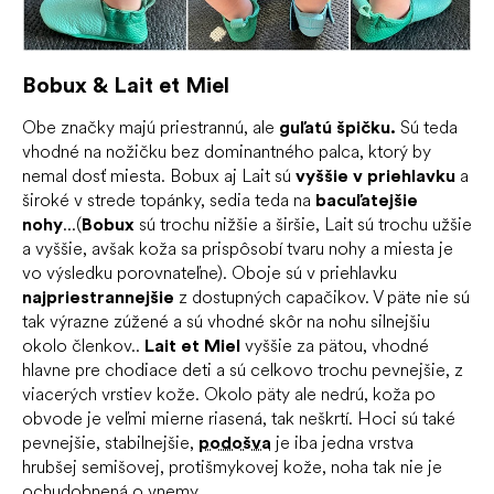
Bobux & Lait et Miel
Obe značky majú priestrannú, ale
guľatú špičku.
Sú teda
vhodné na nožičku bez dominantného palca, ktorý by
nemal dosť miesta. Bobux aj Lait sú
vyššie v priehlavku
a
široké v strede topánky, sedia teda na
bacuľatejšie
nohy
...(
Bobux
sú trochu nižšie a širšie, Lait sú trochu užšie
a vyššie, avšak koža sa prispôsobí tvaru nohy a miesta je
vo výsledku porovnateľne). Oboje sú v priehlavku
najpriestrannejšie
z dostupných capačikov. V päte nie sú
tak výrazne zúžené a sú vhodné skôr na nohu silnejšiu
okolo členkov..
Lait et Miel
vyššie za pätou, vhodné
hlavne pre chodiace deti a sú celkovo trochu pevnejšie, z
viacerých vrstiev kože. Okolo päty ale nedrú, koža po
obvode je veľmi mierne riasená, tak neškrtí. Hoci sú také
pevnejšie, stabilnejšie,
podošva
je iba jedna vrstva
hrubšej semišovej, protišmykovej kože, noha tak nie je
ochudobnená o vnemy.