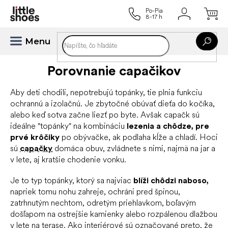
Prejsť
na
obsah
Porovnanie capačikov
Aby deti chodili, nepotrebujú topánky, tie plnia funkciu
ochrannú a izolačnú. Je zbytočné obúvať dieťa do kočíka,
alebo keď sotva začne liezť po byte. Avšak capačk sú
ideálne "topánky" na kombináciu
lezenia a chôdze, pre
prvé krôčiky
po obývačke, ak podlaha kĺže a chladí. Hoci
sú
capačky
domáca obuv, zvládnete s nimi, najmä na jar a
v lete, aj kratšie chodenie vonku.
Je to typ topánky, ktorý sa najviac
blíži chôdzi naboso,
napriek tomu nohu zahreje, ochráni pred špinou,
zatrhnutým nechtom, odretým priehlavkom, boľavým
došľapom na ostrejšie kamienky alebo rozpálenou dlažbou
v lete na terase. Ako interiérové sú označované preto, že