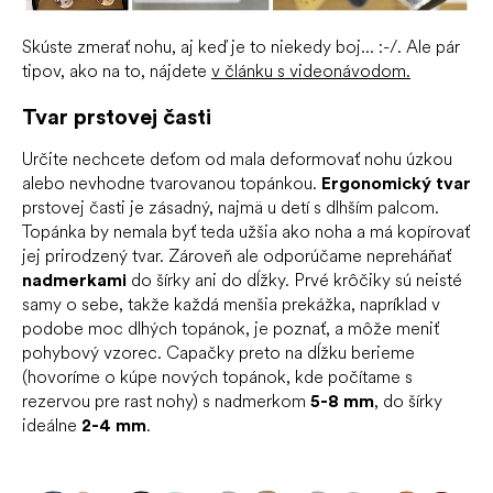
Skúste zmerať nohu, aj keď je to niekedy boj... :-/. Ale pár
tipov, ako na to, nájdete
v článku s videonávodom.
Tvar prstovej časti
Určite nechcete deťom od mala deformovať nohu úzkou
alebo nevhodne tvarovanou topánkou.
Ergonomický tvar
prstovej časti je zásadný, najmä u detí s dlhším palcom.
Topánka by nemala byť teda užšia ako noha a má kopírovať
jej prirodzený tvar. Zároveň ale odporúčame nepreháňať
nadmerkami
do šírky ani do dĺžky. Prvé krôčiky sú neisté
samy o sebe, takže každá menšia prekážka, napríklad v
podobe moc dlhých topánok, je poznať, a môže meniť
pohybový vzorec. Capačky preto na dĺžku berieme
(hovoríme o kúpe nových topánok, kde počítame s
rezervou pre rast nohy) s nadmerkom
5-8 mm
, do šírky
ideálne
2-4 mm
.