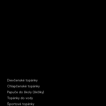
Little Shoes s.r.o.
U Vodárny 1506
397 01 Písek
IČ: 07715773, DIČ: CZ07715773
Špeciálne kategórie
Dievčenské topánky
Chlapčenské topánky
Papuče do školy (škôlky)
Topánky do vody
Športové topánky