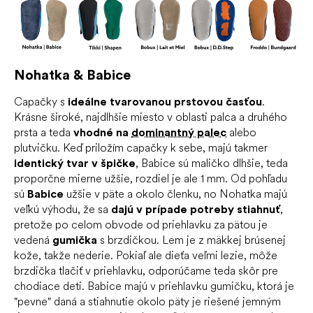
Nohatka & Babice
Capačky s
ideálne tvarovanou prstovou časťou
.
Krásne široké, najdlhšie miesto v oblasti palca a druhého
prsta a teda
vhodné na
dominantný palec
alebo
plutvičku. Keď priložím capačky k sebe, majú takmer
identický tvar v špičke
, Babice sú maličko dlhšie, teda
proporčne mierne užšie, rozdiel je ale 1 mm. Od pohľadu
sú
Babice
užšie v päte a okolo členku, no Nohatka majú
veľkú výhodu, že sa
dajú v prípade potreby stiahnuť
,
pretože po celom obvode od priehlavku za pätou je
vedená
gumička
s brzdičkou. Lem je z mäkkej brúsenej
kože, takže nederie. Pokiaľ ale dieťa veľmi lezie, môže
brzdička tlačiť v priehlavku, odporúčame teda skôr pre
chodiace deti. Babice majú v priehlavku gumičku, ktorá je
"pevne" daná a stiahnutie okolo päty je riešené jemným