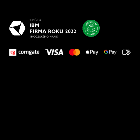
vašim nohám