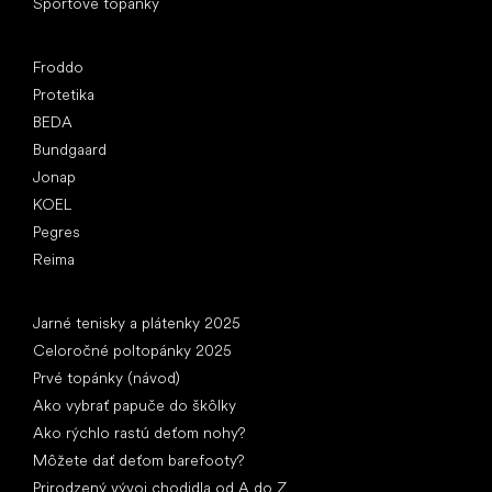
Športové topánky
Obľúbené značky
Froddo
Protetika
BEDA
Bundgaard
Jonap
KOEL
Pegres
Reima
Články
Jarné tenisky a plátenky 2025
Celoročné poltopánky 2025
Prvé topánky (návod)
Ako vybrať papuče do škôlky
Ako rýchlo rastú deťom nohy?
Môžete dať deťom barefooty?
Prirodzený vývoj chodidla od A do Z