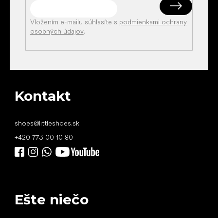
Vložením e-mailu súhlasíte s
podmienkami ochrany
osobných údajov
.
Kontakt
shoes
@
littleshoes.sk
+420 773 00 10 80
Ešte niečo