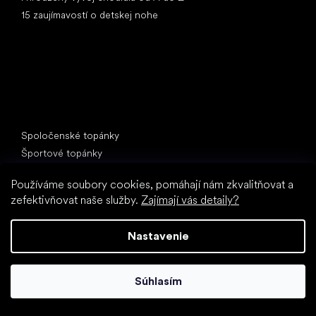
15 zaujímavostí o detskej nohe
Špeciálne kategórie
Spoločenské topánky
Športové topánky
Čierne barefoot topánky
Používáme soubory cookies, pomáhají nám zkvalitňovat a
Biele tenisky
zefektivňovat naše služby.
Zajímají vás detaily?
Obľúbené značky
Anatomic
Nastavenie
Be Lenka
Vivobarefoot
Súhlasím
SHAPEN
Camper