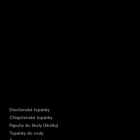
Little Shoes s.r.o.
U Vodárny 1506
397 01 Písek
IČ: 07715773, DIČ: CZ07715773
Špeciálne kategórie
Dievčenské topánky
Chlapčenské topánky
Papuče do školy (škôlky)
Topánky do vody