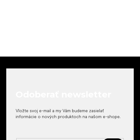
Z
á
p
ä
t
Odoberať newsletter
i
e
Vložte svoj e-mail a my Vám budeme zasielať
informácie o nových produktoch na našom e-shope.