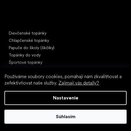
Špeciálne kategórie
Dievčenské topánky
Chlapčenské topánky
Papuče do školy (škôlky)
Topánky do vody
Športové topánky
Obľúbené značky
Používáme soubory cookies, pomáhají nám zkvalitňovat a
Froddo
zefektivňovat naše služby.
Zajímají vás detaily?
Protetika
BEDA
Nastavenie
Bundgaard
Jonap
KOEL
Súhlasím
Pegres
Reima