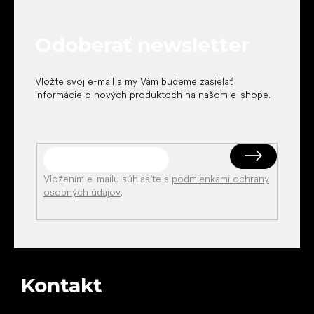
ä
t
Odoberať newsletter
i
e
Vložte svoj e-mail a my Vám budeme zasielať
informácie o nových produktoch na našom e-shope.
Vložením e-mailu súhlasíte s
podmienkami ochrany
osobných údajov
.
Kontakt