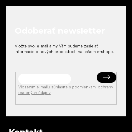
á
p
ä
t
Odoberať newsletter
i
e
Vložte svoj e-mail a my Vám budeme zasielať
informácie o nových produktoch na našom e-shope.
Vložením e-mailu súhlasíte s
podmienkami ochrany
osobných údajov
.
Kontakt