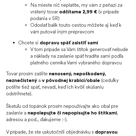
Na mieste nič neplatíte, my vám z peňazí za
vrátený tovar
odčítame 2,99 €
(v prípade
podania v SR)
Odoslať balík touto cestou môžete aj keď k
vám putoval iným prepravcom
Chcete si
dopravu späť zaistiť sami
V tom prípade sa Vám štítok generovať nebude
a náklady na zaslanie späť hradíte sami podľa
platného cenníka Vami vybraného dopravcu
Tovar prosím zašlite
nenosený, nepoškodený,
neznečistený
a
v pôvodnej krabici/obale
(ceduľky
pošlite tiež späť, nevadí, keď ich kvôli skúšaniu
odstrihnete).
Škatuľu od topánok prosím nepoužívajte ako obal pre
zaslanie a
nepolepujte či nepopisujte ho štítkami
,
adresou a pod., ďakujeme :-).
V prípade, že ste uskutočnili objednávku s
dopravou