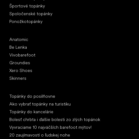
Športové topánky
Spoločenské topánky
Ponožkotopánky
Obľúbené značky
Anatomic
Be Lenka
Vivobarefoot
Groundies
Xero Shoes
Skinners
Články
Topánky do posilňovne
Ako vybrať topánky na turistiku
Topánky do kancelárie
Bolesť chrbta i ďalšie bolesti zo zlých topánok
Vyvraciame 10 najväčších barefoot mýtov!
20 zaujímavostí o ľudskej nohe