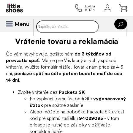
Prejsť
na
obsah
Vrátenie tovaru a reklamácia
Čo vám nevyhovuje, pošlite nám
do 3 týždňov od
prevzatia späť
. Máme pre Vás lacný a rýchly spôsob
vrátenia, využite formulár nižšie. Tovar k nám príde za 4-5
dní,
peniaze späť na účte potom budete mať do cca
14 dní.
Zvoľte vrátenie cez
Packeta SK
Po vyplnení formulára obdržíte
vygenerovaný
štítok
pre spätné zaslanie
Alebo môžete na pobočke Packeta SK uviesť
kód pre spätnú zásielku
94029095
- v tom
prípade je nutné do zásielky vložiť Vaše
kontaktné údaje