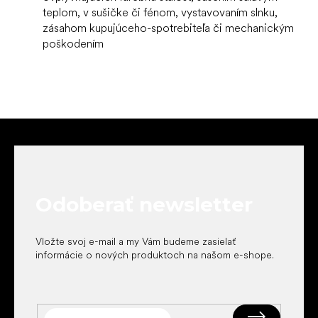
teplom, v sušičke či fénom, vystavovaním slnku,
zásahom kupujúceho-spotrebiteľa či mechanickým
poškodením
Z
á
p
ä
t
Odoberať newsletter
i
e
Vložte svoj e-mail a my Vám budeme zasielať
informácie o nových produktoch na našom e-shope.