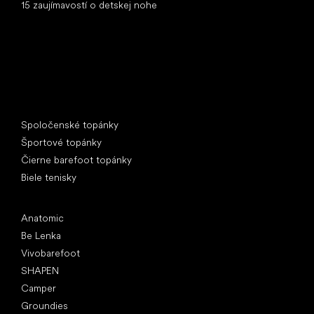
15 zaujímavostí o detskej nohe
Špeciálne kategórie
Spoločenské topánky
Športové topánky
Čierne barefoot topánky
Biele tenisky
Obľúbené značky
Anatomic
Be Lenka
Vivobarefoot
SHAPEN
Camper
Groundies