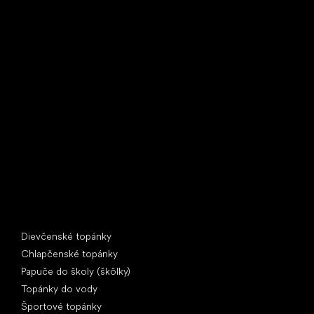
Little Shoes s.r.o.
U Vodárny 1506
397 01 Písek
IČ: 07715773, DIČ: CZ07715773
Špeciálne kategórie
Dievčenské topánky
Chlapčenské topánky
Papuče do školy (škôlky)
Topánky do vody
Športové topánky