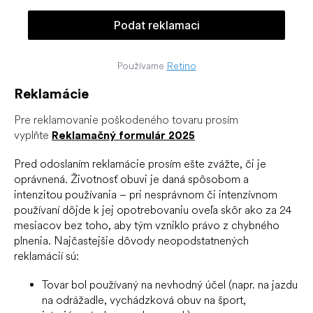
Používame
Retino
Reklamácie
Pre reklamovanie poškodeného tovaru prosím
vyplňte
Reklamačný formulár 2025
Pred odoslaním reklamácie prosím ešte zvážte, či je
oprávnená. Životnosť obuvi je daná spôsobom a
intenzitou používania – pri nesprávnom či intenzívnom
používaní dôjde k jej opotrebovaniu oveľa skôr ako za 24
mesiacov bez toho, aby tým vzniklo právo z chybného
plnenia. Najčastejšie dôvody neopodstatnených
reklamácií sú:
Tovar bol používaný na nevhodný účel (napr. na jazdu
na odrážadle, vychádzková obuv na šport,