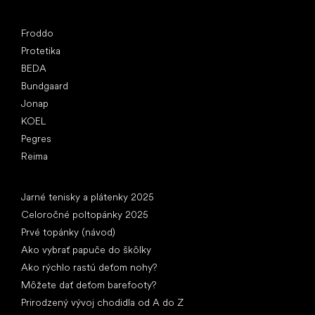
Obľúbené značky
Froddo
Protetika
BEDA
Bundgaard
Jonap
KOEL
Pegres
Reima
Články
Jarné tenisky a plátenky 2025
Celoročné poltopánky 2025
Prvé topánky (návod)
Ako vybrať papuče do škôlky
Ako rýchlo rastú deťom nohy?
Môžete dať deťom barefooty?
Prirodzený vývoj chodidla od A do Z