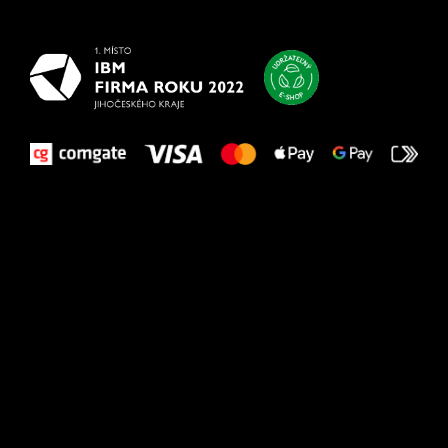
vašim nohám