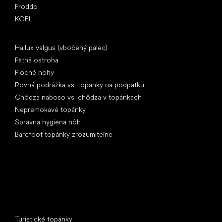
Froddo
KOEL
Články
Hallux valgus (vbočený palec)
Pätná ostroha
Ploché nohy
Rovná podrážka vs. topánky na podpätku
Chôdza naboso vs. chôdza v topánkach
Nepremokavé topánky
Správna hygiena nôh
Barefoot topánky zrozumiteľne
Špeciálne kategórie
Turistické topánky