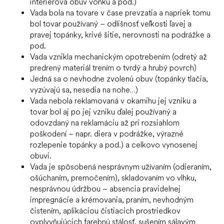
interiérová obuv vonku a pod.)
Vada bola na tovare v čase prevzatia a napriek tomu
bol tovar používaný – odlišnosť veľkosti ľavej a
pravej topánky, krivé šitie, nerovnosti na podrážke a
pod.
Vada vznikla mechanickým opotrebením (odretý až
predrený materiál trením o tvrdý a hrubý povrch)
Jedná sa o nevhodne zvolenú obuv (topánky tlačia,
vyzúvajú sa, nesedia na nohe…)
Vada nebola reklamovaná v okamihu jej vzniku a
tovar bol aj po jej vzniku ďalej používaný a
odovzdaný na reklamáciu až pri rozsiahlom
poškodení – napr. diera v podrážke, výrazné
rozlepenie topánky a pod.) a celkovo vynosenej
obuvi.
Vada je spôsobená nesprávnym užívaním (odieraním,
ošúchaním, premočením), skladovaním vo vlhku,
nesprávnou údržbou – absencia pravidelnej
impregnácie a krémovania, praním, nevhodným
čistením, aplikáciou čistiacich prostriedkov
ovplyvňujúcich farebnú stálosť, sušením sálavým