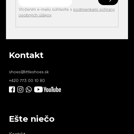
Vložením e-mailu súhlasíte s
podmienkami ochrany
osobných údajov
.
Kontakt
shoes
@
littleshoes.sk
+420 773 00 10 80
Ešte niečo