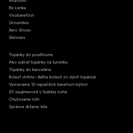
Anatomic
Be Lenka
Vivobarefoot
Groundies
Xero Shoes
Skinners
Články
Topánky do posilňovne
Ako vybrať topánky na turistiku
Topánky do kancelárie
Bolesť chrbta i ďalšie bolesti zo zlých topánok
Vyvraciame 10 najväčších barefoot mýtov!
20 zaujímavostí o ľudskej nohe
Otužovanie nôh
Správne držanie tela