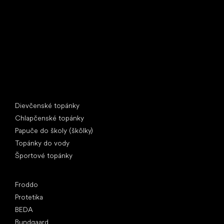
397 01 Písek
IČ: 07715773, DIČ: CZ07715773
Špeciálne kategórie
Dievčenské topánky
Chlapčenské topánky
Papuče do školy (škôlky)
Topánky do vody
Športové topánky
Obľúbené značky
Froddo
Protetika
BEDA
Bundgaard