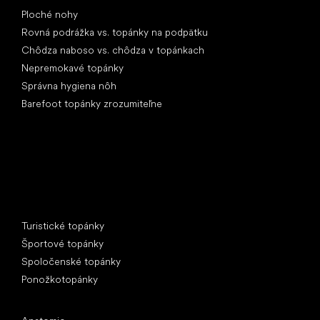
Ploché nohy
Rovná podrážka vs. topánky na podpätku
Chôdza naboso vs. chôdza v topánkach
Nepremokavé topánky
Správna hygiena nôh
Barefoot topánky zrozumiteľne
Špeciálne kategórie
Turistické topánky
Športové topánky
Spoločenské topánky
Ponožkotopánky
Obľúbené značky