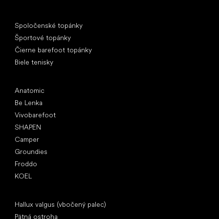
Špeciálne kategórie
Spoločenské topánky
Športové topánky
Čierne barefoot topánky
Biele tenisky
Obľúbené značky
Anatomic
Be Lenka
Vivobarefoot
SHAPEN
Camper
Groundies
Froddo
KOEL
Články
Hallux valgus (vbočený palec)
Pätná ostroha