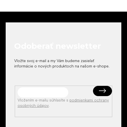
Z
á
p
ä
t
Odoberať newsletter
i
e
Vložte svoj e-mail a my Vám budeme zasielať
informácie o nových produktoch na našom e-shope.
Vložením e-mailu súhlasíte s
podmienkami ochrany
osobných údajov
.