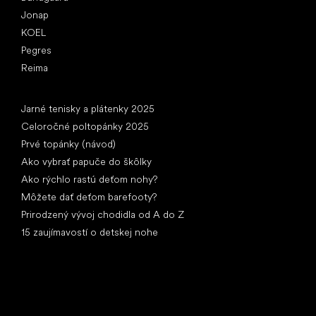
Jonap
KOEL
Pegres
Reima
Články
Jarné tenisky a plátenky 2025
Celoročné poltopánky 2025
Prvé topánky (návod)
Ako vybrať papuče do škôlky
Ako rýchlo rastú deťom nohy?
Môžete dať deťom barefooty?
Prirodzený vývoj chodidla od A do Z
15 zaujímavostí o detskej nohe