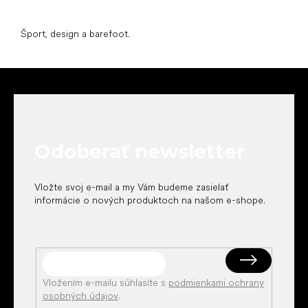
Šport, design a barefoot.
Z
á
p
ä
t
Odoberať newsletter
i
e
Vložte svoj e-mail a my Vám budeme zasielať
informácie o nových produktoch na našom e-shope.
Vložením e-mailu súhlasíte s
podmienkami ochrany
osobných údajov
.