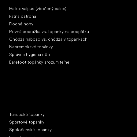
Články
Hallux valgus (vbočený palec)
Pätná ostroha
Ploché nohy
Rovná podrážka vs. topánky na podpätku
Chôdza naboso vs. chôdza v topánkach
Nepremokavé topánky
Správna hygiena nôh
Barefoot topánky zrozumiteľne
Špeciálne kategórie
Turistické topánky
Športové topánky
Spoločenské topánky