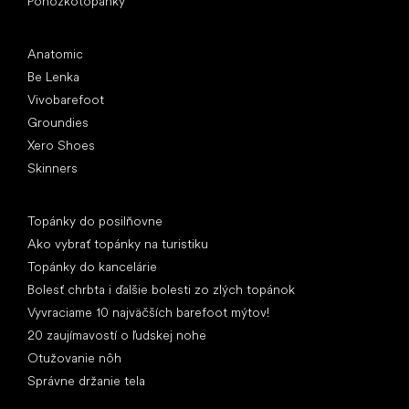
Ponožkotopánky
Obľúbené značky
Anatomic
Be Lenka
Vivobarefoot
Groundies
Xero Shoes
Skinners
Články
Topánky do posilňovne
Ako vybrať topánky na turistiku
Topánky do kancelárie
Bolesť chrbta i ďalšie bolesti zo zlých topánok
Vyvraciame 10 najväčších barefoot mýtov!
20 zaujímavostí o ľudskej nohe
Otužovanie nôh
Správne držanie tela