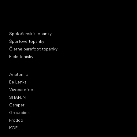
Špeciálne kategórie
Spoločenské topánky
Športové topánky
Čierne barefoot topánky
Biele tenisky
Obľúbené značky
Anatomic
Be Lenka
Vivobarefoot
SHAPEN
Camper
Groundies
Froddo
KOEL