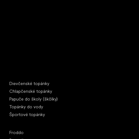
Little Shoes s.r.o.
U Vodárny 1506
397 01 Písek
IČ: 07715773, DIČ: CZ07715773
Špeciálne kategórie
Dievčenské topánky
Chlapčenské topánky
Papuče do školy (škôlky)
Topánky do vody
Športové topánky
Obľúbené značky
Froddo