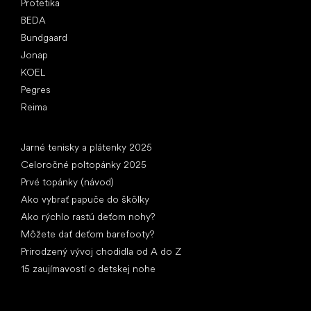
Protetika
BEDA
Bundgaard
Jonap
KOEL
Pegres
Reima
Články
Jarné tenisky a plátenky 2025
Celoročné poltopánky 2025
Prvé topánky (návod)
Ako vybrať papuče do škôlky
Ako rýchlo rastú deťom nohy?
Môžete dať deťom barefooty?
Prirodzený vývoj chodidla od A do Z
15 zaujímavostí o detskej nohe