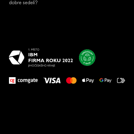
dobre sedeli?
Všetko
najlepšie
vašim nohám