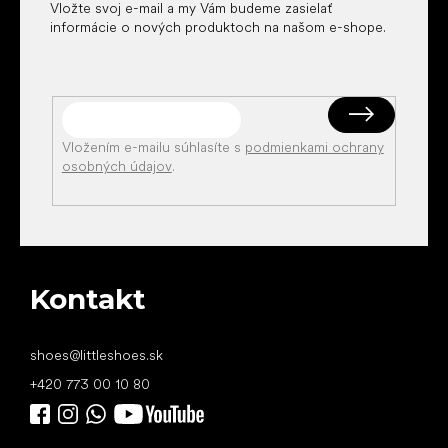
Vložte svoj e-mail a my Vám budeme zasielať
informácie o nových produktoch na našom e-shope.
Vložením e-mailu súhlasíte s
podmienkami ochrany
osobných údajov
.
Kontakt
shoes
@
littleshoes.sk
+420 773 00 10 80