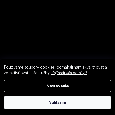
Bežecké tenisky
Little Shoes s.r.o.
U Vodárny 1506
397 01 Písek
Používáme soubory cookies, pomáhají nám zkvalitňovat a
IČ: 07715773, DIČ: CZ07715773
zefektivňovat naše služby.
Zajímají vás detaily?
Nastavenie
Súhlasím
Špeciálne kategórie