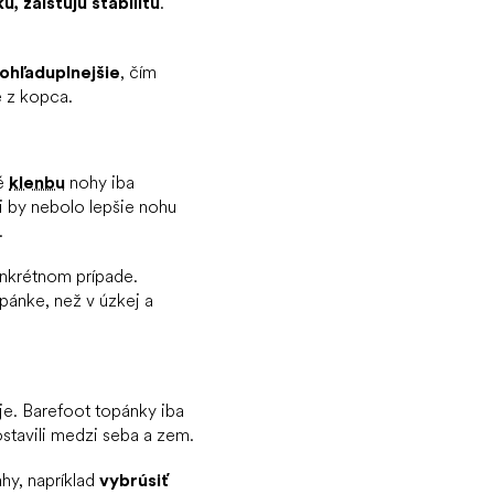
u, zaisťujú stabilitu
.
ohľaduplnejšie
, čím
e z kopca.
é
klenbu
nohy iba
i by nebolo lepšie nohu
.
onkrétnom prípade.
pánke, než v úzkej a
uje. Barefoot topánky iba
tavili medzi seba a zem.
hy, napríklad
vybrúsiť