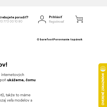
Prihlásiť
trebujete poradiť?
20 773 00 10 80
Registrovať
O barefoot
Porovnanie topánok
ov!
v internetových
aspoň
ukážeme, čomu
etí), takže to máme
aozaj veľa modelov a