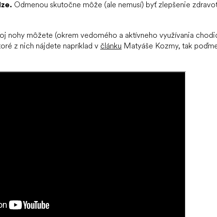
dze.
Odmenou skutočne môže (ale nemusí) byť zlepšenie zdravo
oj nohy môžete (okrem vedomého a aktívneho využívania chodidl
toré z nich nájdete napríklad v
článku
Matyáše Kozmy, tak poďme