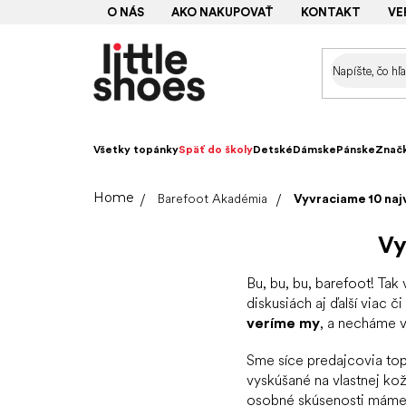
Prejsť
O NÁS
AKO NAKUPOVAŤ
KONTAKT
VE
na
obsah
Všetky topánky
Späť do školy
Detské
Dámske
Pánske
Znač
Domov
Barefoot Akadémia
Vyvraciame 10 naj
Vy
Bu, bu, bu, barefoot! Tak
diskusiách aj ďalší viac 
veríme my
, a necháme v
Sme síce predajcovia to
vyskúšané na vlastnej ko
osobné skúsenosti máme 