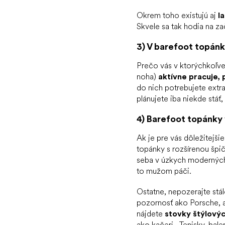
Okrem toho existujú aj
l
Skvele sa tak hodia na za
3) V barefoot topánk
Prečo vás v ktorýchkoľve
noha)
aktívne pracuje, 
do nich potrebujete extr
plánujete iba niekde stáť
4) Barefoot topánky 
Ak je pre vás dôležitejšie
topánky s rozšírenou špi
seba v úzkych moderných 
to mužom páči.
Ostatne, nepozerajte stá
pozornosť ako Porsche, a
nájdete
stovky štýlový
ako kačeri.
.
Tenisky
,
bale