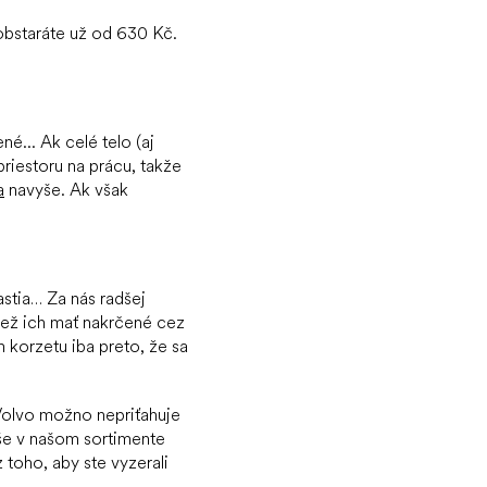
bstaráte už od 630 Kč.
... Ak celé telo (aj
riestoru na prácu, takže
a
navyše. Ak však
astia… Za nás radšej
než ich mať nakrčené cez
korzetu iba preto, že sa
 Volvo možno nepriťahuje
še v našom sortimente
 toho, aby ste vyzerali