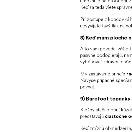
umožňuje barefoot obuv 
Keď sa teda viete správ
Pri zostupe z kopcov či 
nevyvíjate taký tlak na 
8) Keď mám ploché n
A to vám povedal váš or
pasívne podopierajú, nam
vytrénovať zdravou chôd
My zastávame princíp
ra
Navyše prípadné špeciálne
pevnej.
9) Barefoot topánky 
Kiežby stačilo obuť kúzel
predstavujú
čiastočné o
Keď zmiznú obmedzenia, o