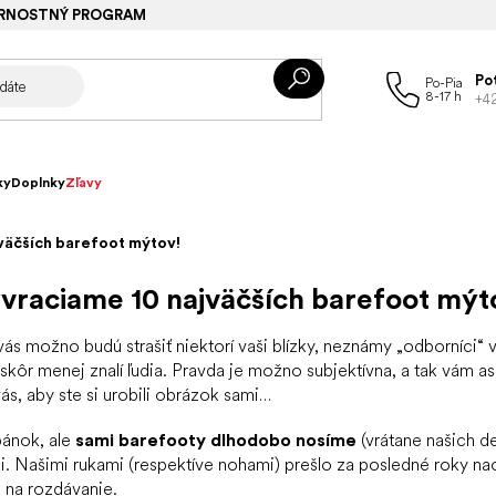
RNOSTNÝ PROGRAM
Po
+4
ky
Doplnky
Zľavy
väčších barefoot mýtov!
vraciame 10 najväčších barefoot mýt
 vás možno budú strašiť niektorí vaši blízky, neznámy „odborníci“ 
či skôr menej znalí ľudia. Pravda je možno subjektívna, a tak vám 
ás, aby ste si urobili obrázok sami…
pánok, ale
sami barefooty dlhodobo nosíme
(vrátane našich d
ži. Našimi rukami (respektíve nohami) prešlo za posledné roky n
na rozdávanie.