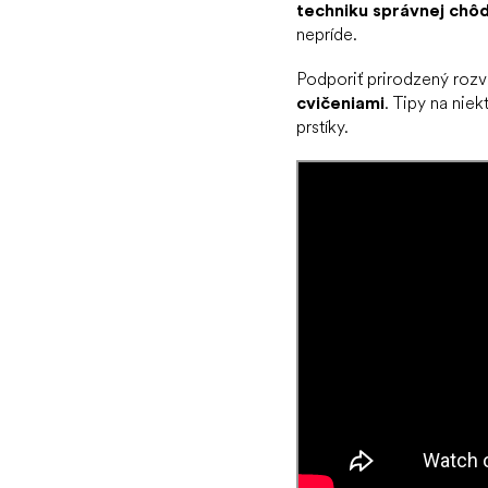
techniku správnej chô
nepríde.
Podporiť prirodzený rozv
cvičeniami
. Tipy na niek
prstíky.