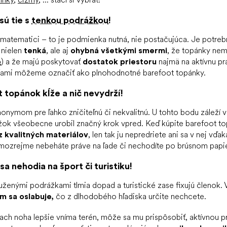
sú tie s
tenkou podrážkou
!
 matematici – to je podmienka nutná, nie postačujúca. Je potre
 nielen
tenká
, ale aj
ohybná všetkými smermi
, že topánky nem
p
) a že majú poskytovať
dostatok priestoru
najmä na aktívnu pr
sťami môžeme označiť ako plnohodnotné barefoot topánky.
 topánok kĺže a nič nevydrží!
nonymom pre ľahko zničiteľnú či nekvalitnú. U tohto bodu záleží 
žok všeobecne urobil značný krok vpred. Keď kúpite barefoot t
 kvalitných materiálov
, len tak ju nepredriete ani sa v nej vďak
mozrejme nebeháte práve na ľade či nechodíte po brúsnom papie
a nehodia na šport či turistiku!
ženými podrážkami tlmia dopad a turistické zase fixujú členok. 
m sa oslabuje,
čo z dlhodobého hľadiska určite nechcete.
h noha lepšie vníma terén, môže sa mu prispôsobiť, aktívnou pr