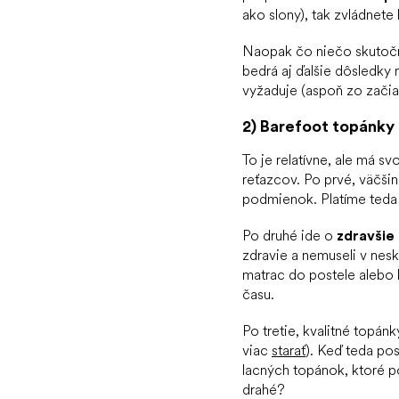
ako slony), tak zvládnete
Naopak čo niečo skutočne
bedrá aj ďalšie dôsledky
vyžaduje (aspoň zo začia
2) Barefoot topánky 
To je relatívne, ale má s
reťazcov. Po prvé, väčši
podmienok. Platíme teda 
Po druhé ide o
zdravšie
zdravie a nemuseli v nes
matrac do postele alebo ka
času.
Po tretie, kvalitné topán
viac
starať
). Keď teda pos
lacných topánok, ktoré p
drahé?