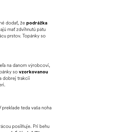
bné dodať, že
podrážka
ajú mať zdvihnutú pätu
ácu prstov. Topánky so
veľa na danom výrobcovi,
opánky so
vzorkovanou
a dobrej trakcii
ri.
V preklade teda vaša noha
ácou posilňuje. Pri behu