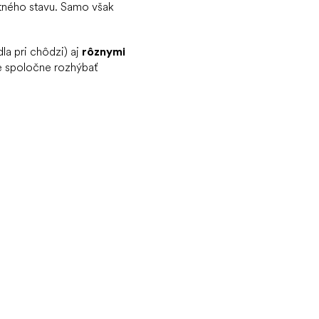
tného stavu. Samo však
a pri chôdzi) aj
rôznymi
 spoločne rozhýbať