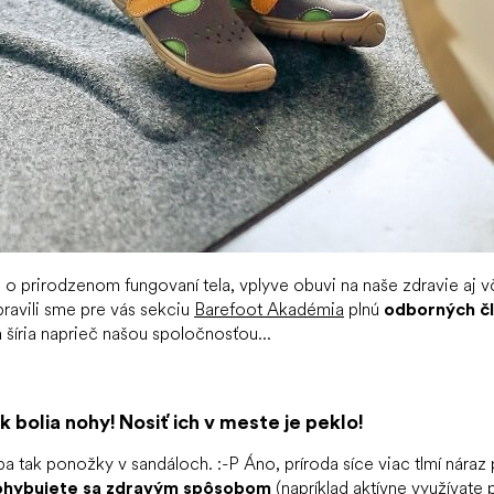
 o prirodzenom fungovaní tela, vplyve obuvi na naše zdravie aj v
avili sme pre vás sekciu
Barefoot Akadémia
plnú
odborných čl
šíria naprieč našou spoločnosťou...
 bolia nohy! Nosiť ich v meste je peklo!
a tak ponožky v sandáloch. :-P Áno, príroda síce viac tlmí náraz p
ohybujete sa zdravým spôsobom
(napríklad aktívne využívate 