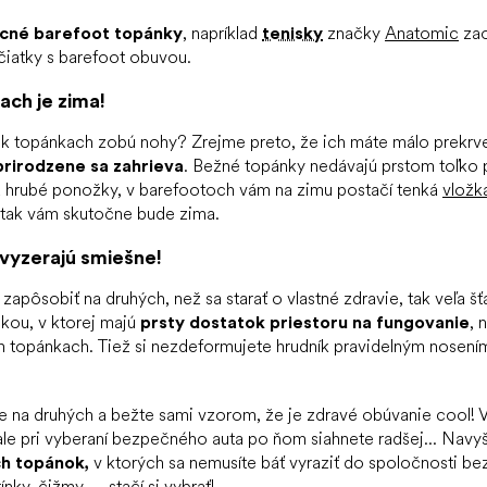
acné barefoot topánky
, napríklad
tenisky
značky
Anatomic
zao
čiatky s barefoot obuvou.
ach je zima!
k topánkach zobú nohy? Zrejme preto, že ich máte málo prekrvené
prirodzene sa zahrieva
. Bežné topánky nedávajú prstom toľko p
a hrubé ponožky, v barefootoch vám na zimu postačí tenká
vložk
, tak vám skutočne bude zima.
vyzerajú smiešne!
 zapôsobiť na druhých, než sa starať o vlastné zdravie, tak veľa šť
čkou, v ktorej majú
prsty dostatok priestoru na fungovanie
, 
topánkach. Tiež si nezdeformujete hrudník pravidelným nosením 
le na druhých a bežte sami vzorom, že je zdravé obúvanie cool!
le pri vyberaní bezpečného auta po ňom siahnete radšej... Navy
ch topánok,
v ktorých sa nemusíte báť vyraziť do spoločnosti bez
rínky
,
čižmy
, ... stačí si vybrať!