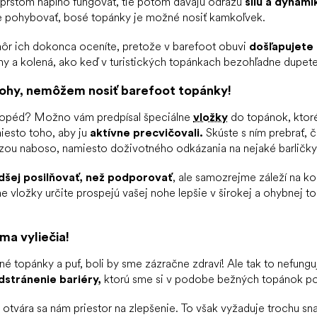
prstom naplno fungovať, tie potom dávajú odrazu
silu a dynamik
ne pohybovať, bosé topánky je možné nosiť kamkoľvek.
hôr ich dokonca oceníte, pretože v barefoot obuvi
došľapujete 
nohy a kolená, ako keď v turistických topánkach bezohľadne dupet
ohy, nemôžem nosiť barefoot topánky!
topéd? Možno vám predpísal špeciálne
vložky
do topánok,
ktor
iesto toho, aby ju
aktívne precvičovali.
Skúste s ním prebrať, č
zou naboso, namiesto doživotného odkázania na nejaké barličky
dšej posilňovať, než podporovať
, ale samozrejme záleží na k
 vložky určite prospejú vašej nohe lepšie v širokej a ohybnej to
ma vyliečia!
né topánky a puf, boli by sme zázračne zdraví! Ale tak to nefung
dstránenie bariéry,
ktorú sme si v podobe bežných topánok pos
tvára sa nám priestor na zlepšenie. To však vyžaduje trochu sna