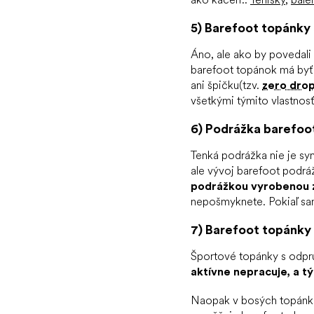
5) Barefoot topánky 
Áno, ale ako by povedali
barefoot topánok má byť
ani špičku(tzv.
zero dro
všetkými týmito vlastno
6) Podrážka barefoot
Tenká podrážka nie je sy
ale vývoj barefoot podrá
podrážkou vyrobenou z
nepošmyknete. Pokiaľ sa
7) Barefoot topánky s
Športové topánky s odpru
aktívne nepracuje, a tý
Naopak v bosých topánkac