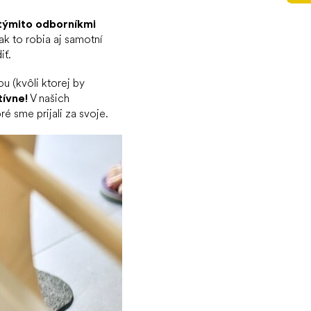
 týmito odborníkmi
k to robia aj samotní
iť.
 (kvôli ktorej by
ívne!
V našich
é sme prijali za svoje.