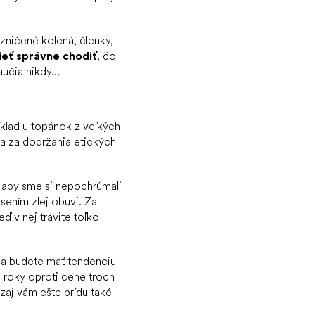
zničené kolená, členky,
ieť správne chodiť
, čo
čia nikdy...
íklad u topánok z veľkých
a za dodržania etických
, aby sme si nepochrúmali
sením zlej obuvi. Za
eď v nej trávite toľko
sa budete mať tendenciu
i roky oproti cene troch
zaj vám ešte prídu také