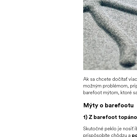
Ak sa chcete dočítať viac
možným problémom, pripr
barefoot mýtom, ktoré sa 
Mýty o barefootu
1) Z barefoot topánok
Skutočné peklo je nosiť ib
prispôsobíte chôdzu a
p