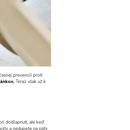
časnej prevencii proti
ánkov.
Teraz však už k
ri došliapnutí, ale keď
prsty a nedupete na päty