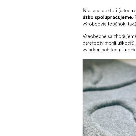
Nie sme doktori (a teda 
úzko spolupracujeme
.
výrobcovia topánok, tak
Všeobecne sa zhodujeme n
barefooty mohli uškodiť)
vyjadreniach teda tlmočím