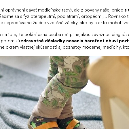
ani oprávnení dávať medicínske rady), ale z povahy našej práce
s
 Radíme sa s fyzioterapeutmi, podiatrami, ortopédmi,… Rovnako ta
že nepredávame žiadne vzdušné zámky, ako by niekto mohol tvrd
a tom, že pokiaľ daná osoba netrpí nejakou závažnou diagnózou
, potom sú
zdravotné dôsledky nosenia barefoot obuvi pozit
e okrem vlastnej skúsenosti aj poznatky modernej medicíny, ktor