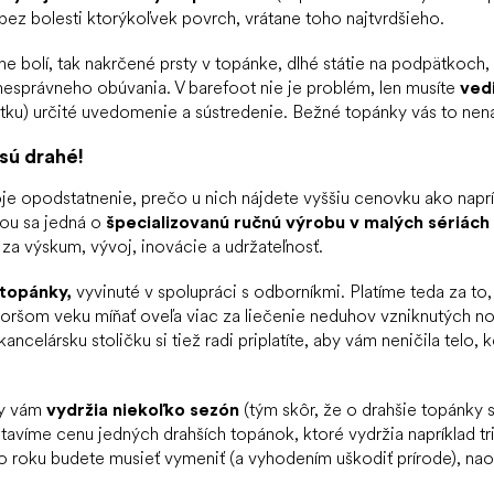
 bez bolesti ktorýkoľvek povrch, vrátane toho najtvrdšieho.
 bolí, tak nakrčené prsty v topánke, dlhé státie na podpätkoch, 
 nesprávneho obúvania. V barefoot nie je problém, len musíte
ved
tku) určité uvedomenie a sústredenie. Bežné topánky vás to nenau
sú drahé!
voje opodstatnenie, prečo u nich nájdete vyššiu cenovku ako napr
nou sa jedná o
špecializovanú ručnú výrobu v malých sériách
za výskum, vývoj, inovácie a udržateľnosť.
 topánky,
vyvinuté v spolupráci s odborníkmi. Platíme teda za to
koršom veku míňať oveľa viac za liečenie neduhov vzniknutých no
ncelársku stoličku si tiež radi priplatíte, aby vám neničila telo, k
ky vám
vydržia niekoľko sezón
(tým skôr, že o drahšie topánky 
tavíme cenu jedných drahších topánok, ktoré vydržia napríklad tr
o roku budete musieť vymeniť (a vyhodením uškodiť prírode), nao