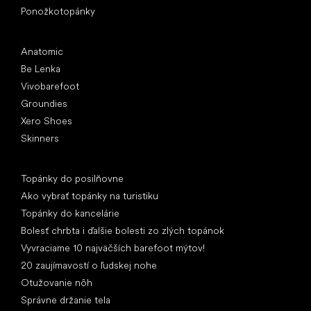
Ponožkotopánky
Obľúbené značky
Anatomic
Be Lenka
Vivobarefoot
Groundies
Xero Shoes
Skinners
Články
Topánky do posilňovne
Ako vybrať topánky na turistiku
Topánky do kancelárie
Bolesť chrbta i ďalšie bolesti zo zlých topánok
Vyvraciame 10 najväčších barefoot mýtov!
20 zaujímavostí o ľudskej nohe
Otužovanie nôh
Správne držanie tela