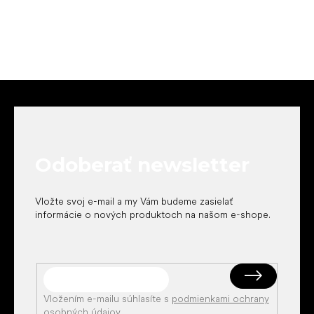
Z
á
p
ä
t
Odoberať newsletter
i
e
Vložte svoj e-mail a my Vám budeme zasielať
informácie o nových produktoch na našom e-shope.
Vložením e-mailu súhlasíte s
podmienkami ochrany
osobných údajov
.