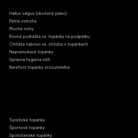
Články
Hallux valgus (vbočený palec)
Pätná ostroha
Ploché nohy
Rovná podrážka vs. topánky na podpätku
Chôdza naboso vs. chôdza v topánkach
Nepremokavé topánky
Správna hygiena nôh
Barefoot topánky zrozumiteľne
Špeciálne kategórie
Turistické topánky
Športové topánky
Spoločenské topánky