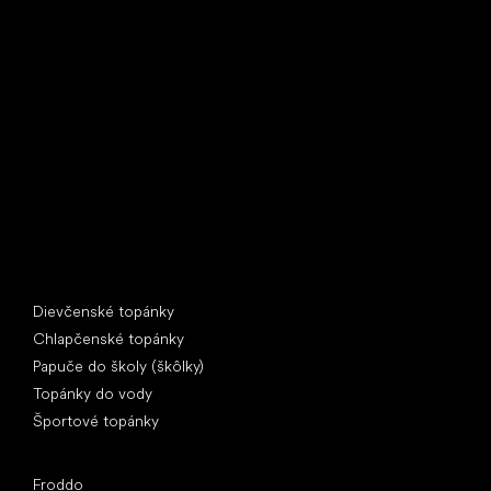
Little Shoes s.r.o.
U Vodárny 1506
397 01 Písek
IČ: 07715773, DIČ: CZ07715773
Špeciálne kategórie
Dievčenské topánky
Chlapčenské topánky
Papuče do školy (škôlky)
Topánky do vody
Športové topánky
Obľúbené značky
Froddo