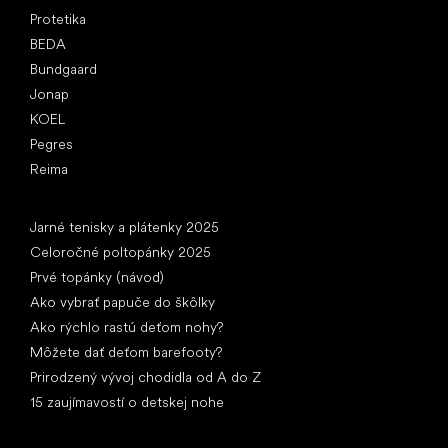
Protetika
BEDA
Bundgaard
Jonap
KOEL
Pegres
Reima
Články
Jarné tenisky a plátenky 2025
Celoročné poltopánky 2025
Prvé topánky (návod)
Ako vybrať papuče do škôlky
Ako rýchlo rastú deťom nohy?
Môžete dať deťom barefooty?
Prirodzený vývoj chodidla od A do Z
15 zaujímavostí o detskej nohe