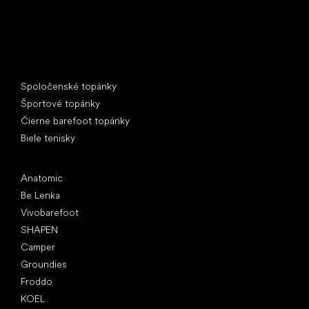
Špeciálne kategórie
Spoločenské topánky
Športové topánky
Čierne barefoot topánky
Biele tenisky
Obľúbené značky
Anatomic
Be Lenka
Vivobarefoot
SHAPEN
Camper
Groundies
Froddo
KOEL