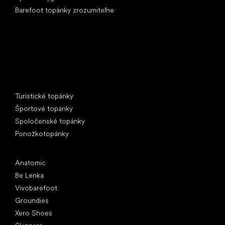
Barefoot topánky zrozumiteľne
Špeciálne kategórie
Turistické topánky
Športové topánky
Spoločenské topánky
Ponožkotopánky
Obľúbené značky
Anatomic
Be Lenka
Vivobarefoot
Groundies
Xero Shoes