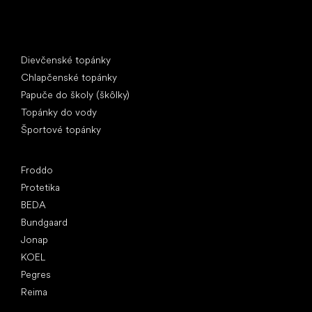
Špeciálne kategórie
Dievčenské topánky
Chlapčenské topánky
Papuče do školy (škôlky)
Topánky do vody
Športové topánky
Obľúbené značky
Froddo
Protetika
BEDA
Bundgaard
Jonap
KOEL
Pegres
Reima