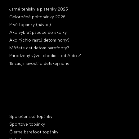
Články
Jarné tenisky a plátenky 2025
Celoročné poltopánky 2025
Prvé topánky (návod)
Ako vybrať papuče do škôlky
Ako rýchlo rastú deťom nohy?
Môžete dať deťom barefooty?
Prirodzený vývoj chodidla od A do Z
15 zaujímavostí o detskej nohe
Špeciálne kategórie
Spoločenské topánky
Športové topánky
Čierne barefoot topánky