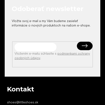
t
Odoberať newsletter
i
e
Vložte svoj e-mail a my Vám budeme zasielať
informácie o nových produktoch na našom e-shope.
Vložením e-mailu súhlasíte s
podmienkami ochrany
osobných údajov
.
Kontakt
shoes
@
littleshoes.sk