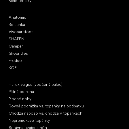
Biele tenisky
Obľúbené značky
Anatomic
Be Lenka
Vivobarefoot
SHAPEN
Camper
Groundies
Froddo
KOEL
Články
Hallux valgus (vbočený palec)
Pätná ostroha
Ploché nohy
Rovná podrážka vs. topánky na podpätku
Chôdza naboso vs. chôdza v topánkach
Nepremokavé topánky
Správna hygiena nôh