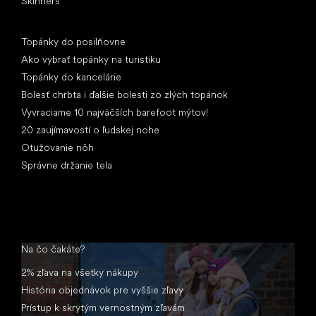
Skinners
Články
Topánky do posilňovne
Ako vybrať topánky na turistiku
Topánky do kancelárie
Bolesť chrbta i ďalšie bolesti zo zlých topánok
Vyvraciame 10 najväčších barefoot mýtov!
20 zaujímavostí o ľudskej nohe
Otužovanie nôh
Správne držanie tela
Na čo čakáte?
2% zľava na všetky nákupy
História objednávok pre vyššie zľavy
Prístup k skrytým vernostným zľavám