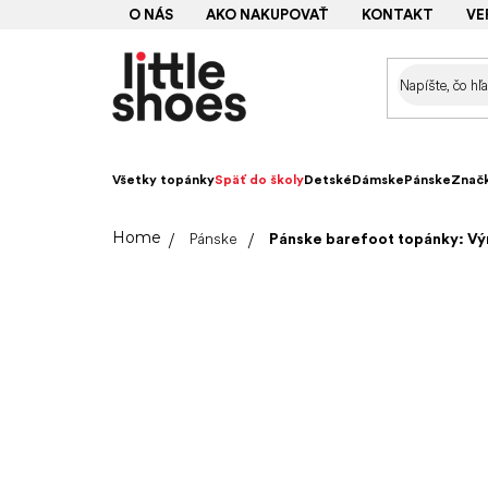
Prejsť
O NÁS
AKO NAKUPOVAŤ
KONTAKT
VE
na
obsah
Všetky topánky
Späť do školy
Detské
Dámske
Pánske
Znač
Domov
Pánske
Pánske barefoot topánky: Vý