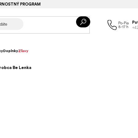
RNOSTNÝ PROGRAM
Po
+4
ky
Doplnky
Zľavy
robca Be Lenka