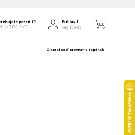
Prihlásiť
trebujete poradiť?
20 773 00 10 80
Registrovať
O barefoot
Porovnanie topánok