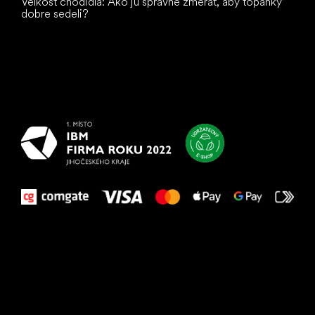
Veľkosť chodidla: Ako ju správne zmerať, aby topánky
dobre sedeli?
Všetko
najlepšie
vašim nohám