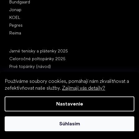
Bundgaard
Jonap
KOEL
Pegres
Reima
Články
Jarné tenisky a plátenky 2025
Celoročné poltopánky 2025
Prvé topánky (návod)
Ako vybrať papuče do škôlky
Používáme soubory cookies, pomáhají nám zkvalitňovat a
Ako rýchlo rastú deťom nohy?
zefektivňovat naše služby.
Zajímají vás detaily?
Môžete dať deťom barefooty?
Prirodzený vývoj chodidla od A do Z
Nastavenie
15 zaujímavostí o detskej nohe
Súhlasím