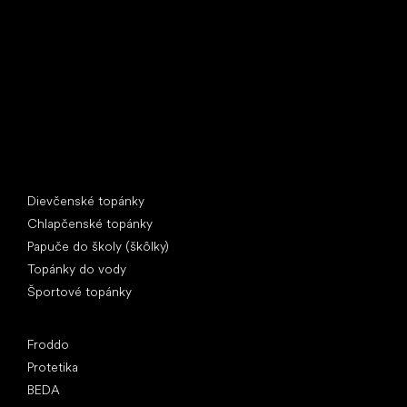
397 01 Písek
IČ: 07715773, DIČ: CZ07715773
Špeciálne kategórie
Dievčenské topánky
Chlapčenské topánky
Papuče do školy (škôlky)
Topánky do vody
Športové topánky
Obľúbené značky
Froddo
Protetika
BEDA