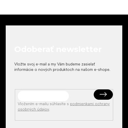
Z
á
p
ä
t
Odoberať newsletter
i
e
Vložte svoj e-mail a my Vám budeme zasielať
informácie o nových produktoch na našom e-shope.
Vložením e-mailu súhlasíte s
podmienkami ochrany
osobných údajov
.