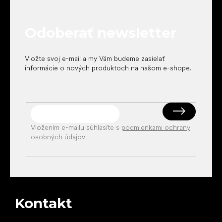
ä
t
Odoberať newsletter
i
e
Vložte svoj e-mail a my Vám budeme zasielať
informácie o nových produktoch na našom e-shope.
Vložením e-mailu súhlasíte s
podmienkami ochrany
osobných údajov
.
Kontakt