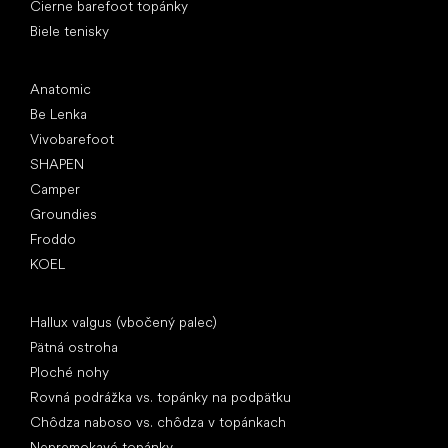
Čierne barefoot topánky
Biele tenisky
Obľúbené značky
Anatomic
Be Lenka
Vivobarefoot
SHAPEN
Camper
Groundies
Froddo
KOEL
Články
Hallux valgus (vbočený palec)
Pätná ostroha
Ploché nohy
Rovná podrážka vs. topánky na podpätku
Chôdza naboso vs. chôdza v topánkach
Nepremokavé topánky