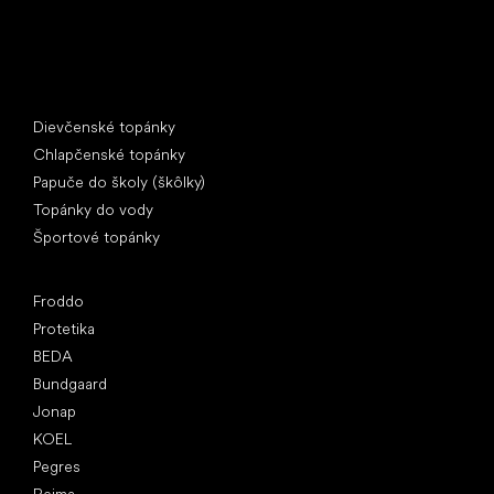
Špeciálne kategórie
Dievčenské topánky
Chlapčenské topánky
Papuče do školy (škôlky)
Topánky do vody
Športové topánky
Obľúbené značky
Froddo
Protetika
BEDA
Bundgaard
Jonap
KOEL
Pegres
Reima