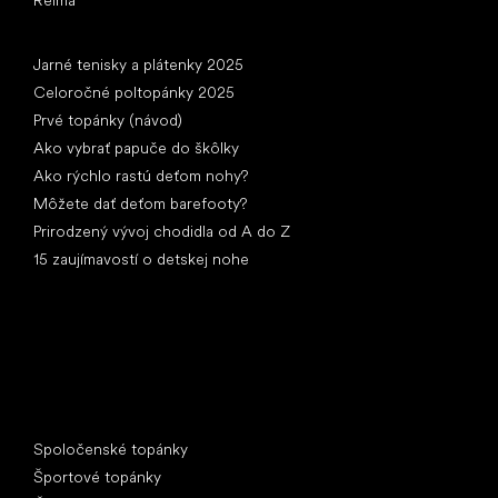
Články
Jarné tenisky a plátenky 2025
Celoročné poltopánky 2025
Prvé topánky (návod)
Ako vybrať papuče do škôlky
Ako rýchlo rastú deťom nohy?
Môžete dať deťom barefooty?
Prirodzený vývoj chodidla od A do Z
15 zaujímavostí o detskej nohe
Špeciálne kategórie
Spoločenské topánky
Športové topánky