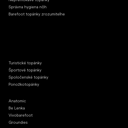
Správna hygiena nôh
Barefoot topánky zrozumiteľne
Špeciálne kategórie
Turistické topánky
Športové topánky
Spoločenské topánky
Ponožkotopánky
Obľúbené značky
Anatomic
Be Lenka
Vivobarefoot
Groundies