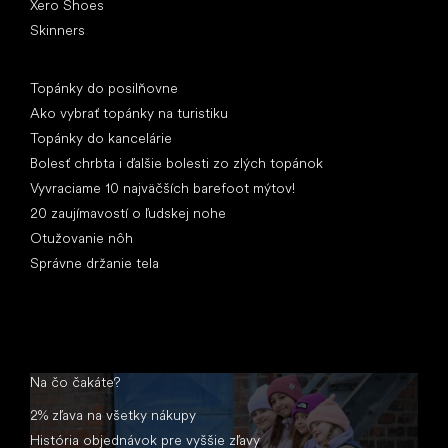
Xero Shoes
Skinners
Články
Topánky do posilňovne
Ako vybrať topánky na turistiku
Topánky do kancelárie
Bolesť chrbta i ďalšie bolesti zo zlých topánok
Vyvraciame 10 najväčších barefoot mýtov!
20 zaujímavostí o ľudskej nohe
Otužovanie nôh
Správne držanie tela
Na čo čakáte?
2% zľava na všetky nákupy
História objednávok pre vyššie zľavy