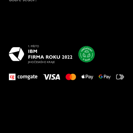
Všetko
najlepšie
vašim nohám