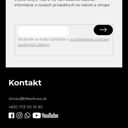
informácie o nových produktoch na našom e-shope.
Vložením e-mailu súhlasíte s
podmienkami ochrany
osobných údajov
.
Kontakt
shoes
@
littleshoes.sk
+420 773 00 10 80