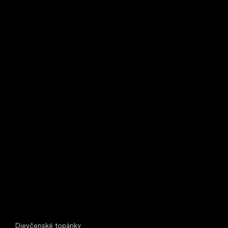
Bežecké tenisky
Little Shoes s.r.o.
U Vodárny 1506
397 01 Písek
IČ: 07715773, DIČ: CZ07715773
Špeciálne kategórie
Dievčenské topánky