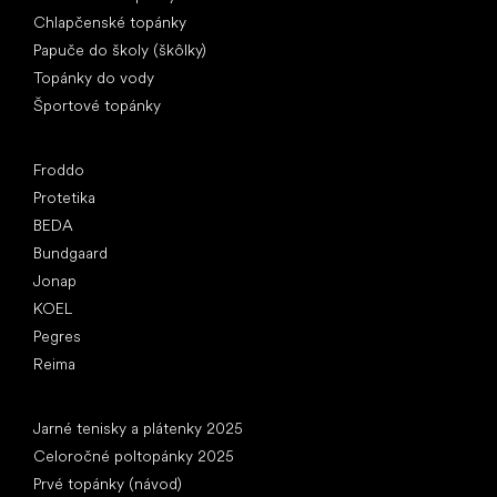
Chlapčenské topánky
Papuče do školy (škôlky)
Topánky do vody
Športové topánky
Obľúbené značky
Froddo
Protetika
BEDA
Bundgaard
Jonap
KOEL
Pegres
Reima
Články
Jarné tenisky a plátenky 2025
Celoročné poltopánky 2025
Prvé topánky (návod)