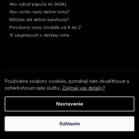
Ako vybrať papuče do škôlky
Ako rýchlo rastú deťom nohy?
Môžete dať deťom barefooty?
Prirodzený vývoj chodidla od A do Z
15 zaujímavostí o detskej nohe
Používáme soubory cookies, pomáhají nám zkvalitňovat a
Špeciálne kategórie
zefektivňovat naše služby.
Zajímají vás detaily?
Spoločenské topánky
Športové topánky
Nastavenie
Čierne barefoot topánky
Biele tenisky
Súhlasím
Obľúbené značky
Anatomic
Be Lenka