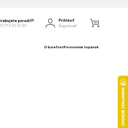
Prihlásiť
trebujete poradiť?
20 773 00 10 80
Registrovať
O barefoot
Porovnanie topánok