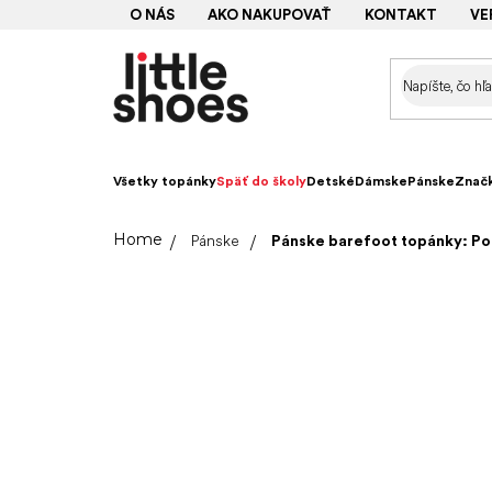
Prejsť
O NÁS
AKO NAKUPOVAŤ
KONTAKT
VE
na
obsah
Všetky topánky
Späť do školy
Detské
Dámske
Pánske
Znač
Domov
Pánske
Pánske barefoot topánky: Po