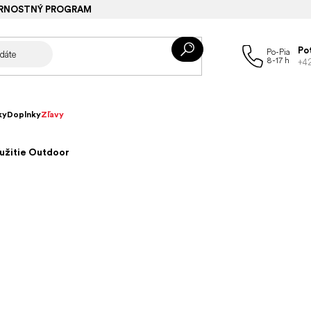
RNOSTNÝ PROGRAM
Po
+4
ky
Doplnky
Zľavy
užitie Outdoor