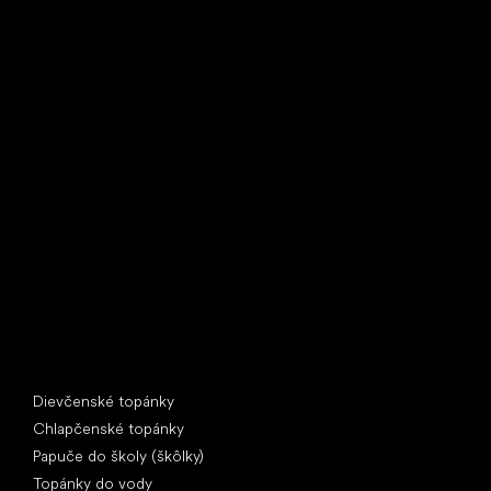
Little Shoes s.r.o.
U Vodárny 1506
397 01 Písek
IČ: 07715773, DIČ: CZ07715773
Špeciálne kategórie
Dievčenské topánky
Chlapčenské topánky
Papuče do školy (škôlky)
Topánky do vody