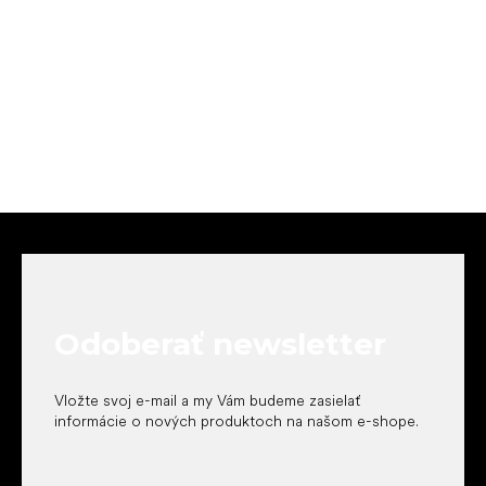
Z
á
p
ä
t
Odoberať newsletter
i
e
Vložte svoj e-mail a my Vám budeme zasielať
informácie o nových produktoch na našom e-shope.