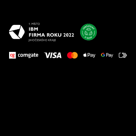
najlepšie
vašim nohám