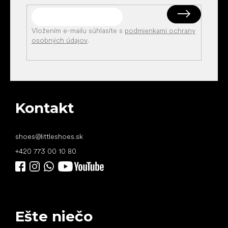
Vložením e-mailu súhlasíte s
podmienkami ochrany
osobných údajov
.
Kontakt
shoes
@
littleshoes.sk
+420 773 00 10 80
Ešte niečo