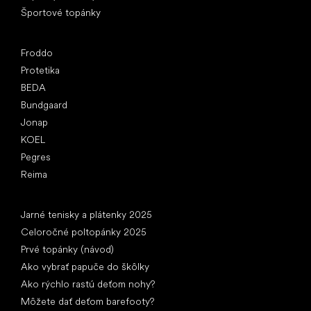
Športové topánky
Obľúbené značky
Froddo
Protetika
BEDA
Bundgaard
Jonap
KOEL
Pegres
Reima
Články
Jarné tenisky a plátenky 2025
Celoročné poltopánky 2025
Prvé topánky (návod)
Ako vybrať papuče do škôlky
Ako rýchlo rastú deťom nohy?
Môžete dať deťom barefooty?