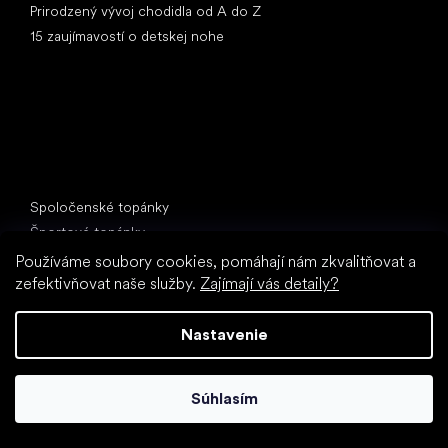
Prirodzený vývoj chodidla od A do Z
15 zaujímavostí o detskej nohe
Špeciálne kategórie
Spoločenské topánky
Športové topánky
Čierne barefoot topánky
Používáme soubory cookies, pomáhají nám zkvalitňovat a
Biele tenisky
zefektivňovat naše služby.
Zajímají vás detaily?
Obľúbené značky
Nastavenie
Anatomic
Be Lenka
Vivobarefoot
Súhlasím
SHAPEN
Camper