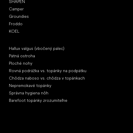
SHAPEN
Camper
Groundies
Froddo
KOEL
Články
Hallux valgus (vbočený palec)
Pätná ostroha
Ploché nohy
Rovná podrážka vs. topánky na podpätku
Chôdza naboso vs. chôdza v topánkach
Nepremokavé topánky
Správna hygiena nôh
Barefoot topánky zrozumiteľne