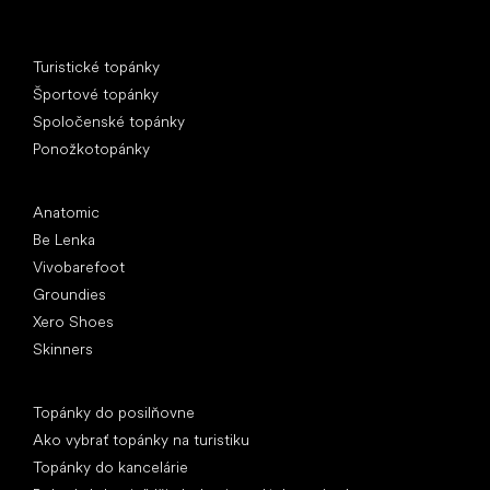
Špeciálne kategórie
Turistické topánky
Športové topánky
Spoločenské topánky
Ponožkotopánky
Obľúbené značky
Anatomic
Be Lenka
Vivobarefoot
Groundies
Xero Shoes
Skinners
Články
Topánky do posilňovne
Ako vybrať topánky na turistiku
Topánky do kancelárie