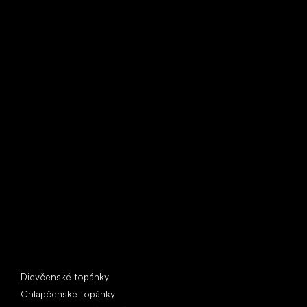
Little Shoes s.r.o.
U Vodárny 1506
397 01 Písek
IČ: 07715773, DIČ: CZ07715773
Špeciálne kategórie
Dievčenské topánky
Chlapčenské topánky