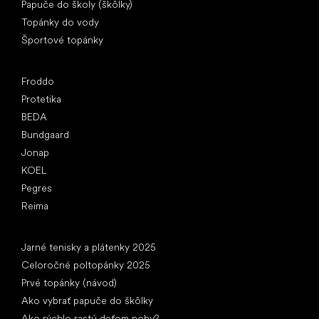
Papuče do školy (škôlky)
Topánky do vody
Športové topánky
Obľúbené značky
Froddo
Protetika
BEDA
Bundgaard
Jonap
KOEL
Pegres
Reima
Články
Jarné tenisky a plátenky 2025
Celoročné poltopánky 2025
Prvé topánky (návod)
Ako vybrať papuče do škôlky
Ako rýchlo rastú deťom nohy?