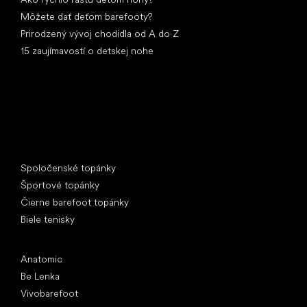
Môžete dať deťom barefooty?
Prirodzený vývoj chodidla od A do Z
15 zaujímavostí o detskej nohe
Špeciálne kategórie
Spoločenské topánky
Športové topánky
Čierne barefoot topánky
Biele tenisky
Obľúbené značky
Anatomic
Be Lenka
Vivobarefoot