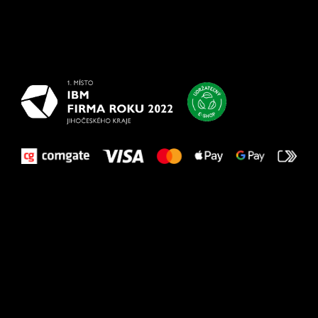
Všetko
najlepšie
vašim nohám