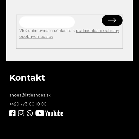
Vložením e-mailu súhlasíte s
podmienkami ochrany
osobných údajov
.
Kontakt
shoes
@
littleshoes.sk
+420 773 00 10 80