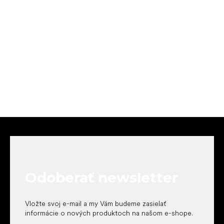
Z
á
p
ä
t
Odoberať newsletter
i
e
Vložte svoj e-mail a my Vám budeme zasielať
informácie o nových produktoch na našom e-shope.