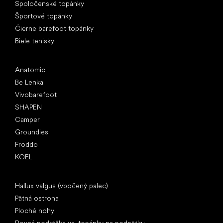
Spoločenské topánky
Športové topánky
Čierne barefoot topánky
Biele tenisky
Obľúbené značky
Anatomic
Be Lenka
Vivobarefoot
SHAPEN
Camper
Groundies
Froddo
KOEL
Články
Hallux valgus (vbočený palec)
Pätná ostroha
Ploché nohy
Rovná podrážka vs. topánky na podpätku