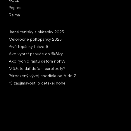
KOEL
Pegres
Reima
Články
Jarné tenisky a plátenky 2025
Celoročné poltopánky 2025
Prvé topánky (návod)
Ako vybrať papuče do škôlky
Ako rýchlo rastú deťom nohy?
Môžete dať deťom barefooty?
Prirodzený vývoj chodidla od A do Z
15 zaujímavostí o detskej nohe
Špeciálne kategórie