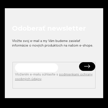
Z
á
p
ä
t
Odoberať newsletter
i
e
Vložte svoj e-mail a my Vám budeme zasielať
informácie o nových produktoch na našom e-shope.
Vložením e-mailu súhlasíte s
podmienkami ochrany
osobných údajov
.