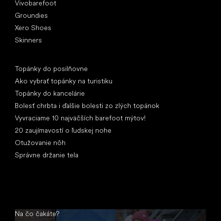
Vivobarefoot
Groundies
Xero Shoes
Skinners
Články
Topánky do posilňovne
Ako vybrať topánky na turistiku
Topánky do kancelárie
Bolesť chrbta i ďalšie bolesti zo zlých topánok
Vyvraciame 10 najväčších barefoot mýtov!
20 zaujímavostí o ľudskej nohe
Otužovanie nôh
Správne držanie tela
Na čo čakáte?