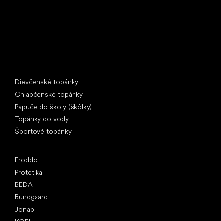
Špeciálne kategórie
Dievčenské topánky
Chlapčenské topánky
Papuče do školy (škôlky)
Topánky do vody
Športové topánky
Obľúbené značky
Froddo
Protetika
BEDA
Bundgaard
Jonap