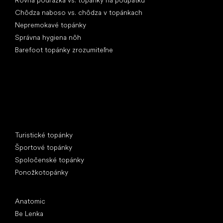
Chôdza naboso vs. chôdza v topánkach
Nepremokavé topánky
Správna hygiena nôh
Barefoot topánky zrozumiteľne
Špeciálne kategórie
Turistické topánky
Športové topánky
Spoločenské topánky
Ponožkotopánky
Obľúbené značky
Anatomic
Be Lenka