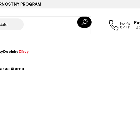
RNOSTNÝ PROGRAM
Po
+4
ky
Doplnky
Zľavy
arba čierna