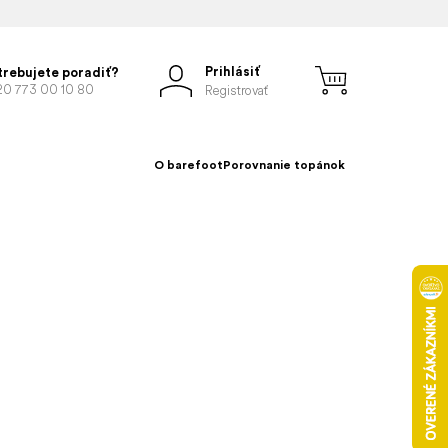
Prihlásiť
trebujete poradiť?
20 773 00 10 80
Registrovať
O barefoot
Porovnanie topánok