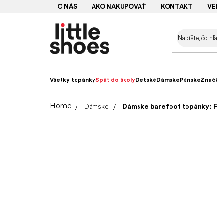
Prejsť
O NÁS
AKO NAKUPOVAŤ
KONTAKT
VE
na
obsah
Všetky topánky
Späť do školy
Detské
Dámske
Pánske
Znač
Domov
Dámske
Dámske barefoot topánky: F