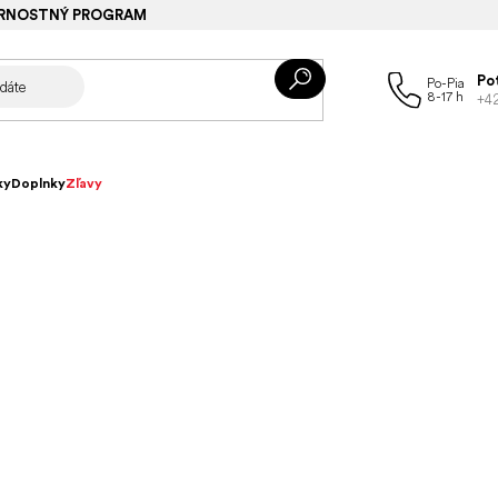
RNOSTNÝ PROGRAM
Po
+4
ky
Doplnky
Zľavy