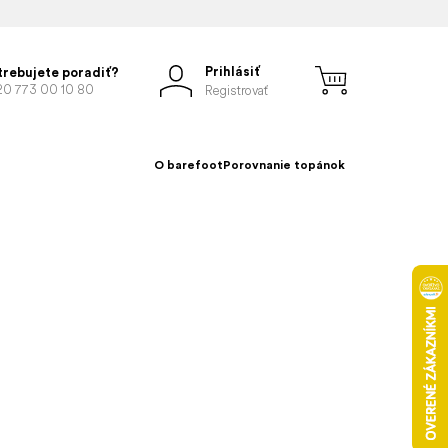
Prihlásiť
trebujete poradiť?
20 773 00 10 80
Registrovať
O barefoot
Porovnanie topánok