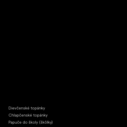
Little Shoes s.r.o.
U Vodárny 1506
397 01 Písek
IČ: 07715773, DIČ: CZ07715773
Špeciálne kategórie
Dievčenské topánky
Chlapčenské topánky
Papuče do školy (škôlky)