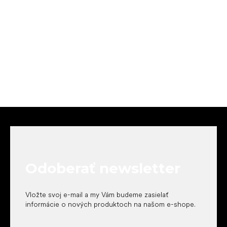
Z
á
p
ä
t
Odoberať newsletter
i
e
Vložte svoj e-mail a my Vám budeme zasielať
informácie o nových produktoch na našom e-shope.