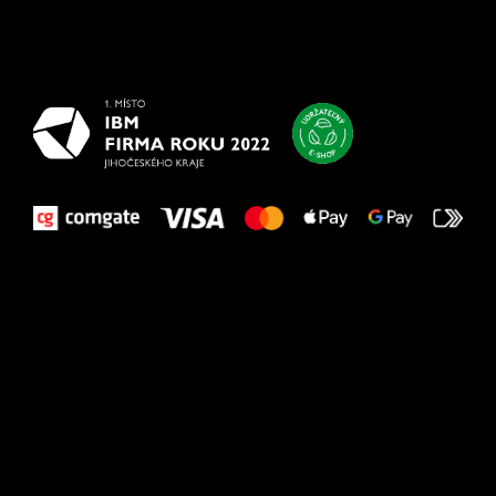
Všetko
najlepšie
vašim nohám