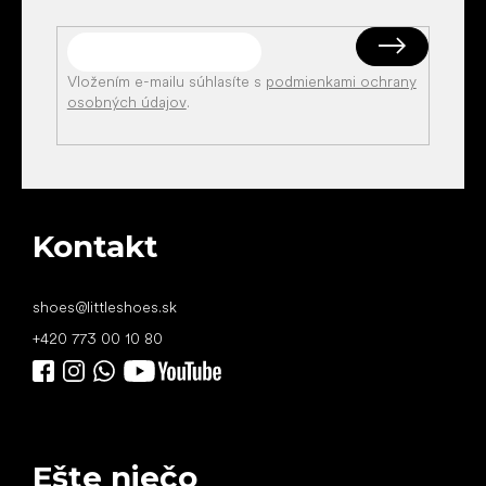
Vložením e-mailu súhlasíte s
podmienkami ochrany
osobných údajov
.
Kontakt
shoes
@
littleshoes.sk
+420 773 00 10 80
Ešte niečo