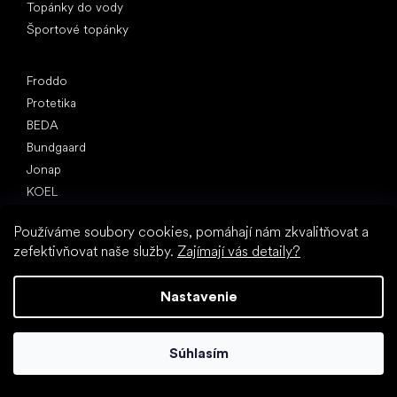
Topánky do vody
Športové topánky
Obľúbené značky
Froddo
Protetika
BEDA
Bundgaard
Jonap
KOEL
Pegres
Používáme soubory cookies, pomáhají nám zkvalitňovat a
Reima
zefektivňovat naše služby.
Zajímají vás detaily?
Články
Jarné tenisky a plátenky 2025
Nastavenie
Celoročné poltopánky 2025
Prvé topánky (návod)
Súhlasím
Ako vybrať papuče do škôlky
Ako rýchlo rastú deťom nohy?