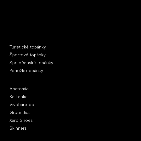
Špeciálne kategórie
Turistické topánky
Športové topánky
Spoločenské topánky
Ponožkotopánky
Obľúbené značky
Anatomic
Be Lenka
Vivobarefoot
Groundies
Xero Shoes
Skinners
Články