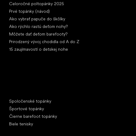
Celoročné poltopánky 2025
Prvé topánky (návod)
Ako vybrať papuče do škôlky
Ako rýchlo rastú deťom nohy?
Môžete dať deťom barefooty?
Prirodzený vývoj chodidla od A do Z
15 zaujímavostí o detskej nohe
Špeciálne kategórie
Spoločenské topánky
Športové topánky
Čierne barefoot topánky
Biele tenisky
Obľúbené značky