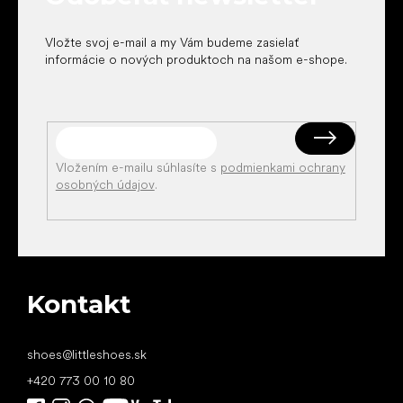
e
Vložte svoj e-mail a my Vám budeme zasielať
informácie o nových produktoch na našom e-shope.
Vložením e-mailu súhlasíte s
podmienkami ochrany
osobných údajov
.
Kontakt
shoes
@
littleshoes.sk
+420 773 00 10 80