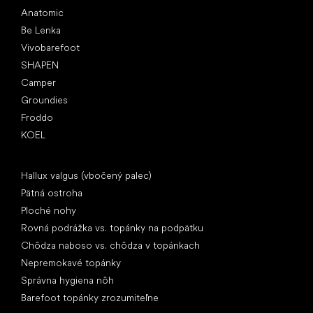
Anatomic
Be Lenka
Vivobarefoot
SHAPEN
Camper
Groundies
Froddo
KOEL
Články
Hallux valgus (vbočený palec)
Pätná ostroha
Ploché nohy
Rovná podrážka vs. topánky na podpätku
Chôdza naboso vs. chôdza v topánkach
Nepremokavé topánky
Správna hygiena nôh
Barefoot topánky zrozumiteľne