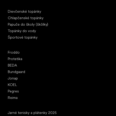
Špeciálne kategórie
Dievčenské topánky
Chlapčenské topánky
Papuče do školy (škôlky)
Topánky do vody
Športové topánky
Obľúbené značky
Froddo
Protetika
BEDA
Bundgaard
Jonap
KOEL
Pegres
Reima
Články
Jarné tenisky a plátenky 2025