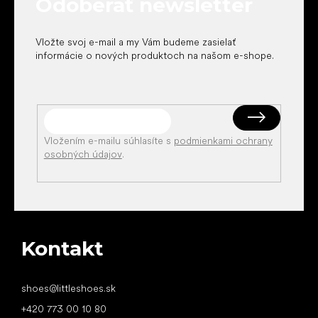
Odoberať newsletter
i
e
Vložte svoj e-mail a my Vám budeme zasielať
informácie o nových produktoch na našom e-shope.
Vložením e-mailu súhlasíte s
podmienkami ochrany
osobných údajov
.
Kontakt
shoes
@
littleshoes.sk
+420 773 00 10 80