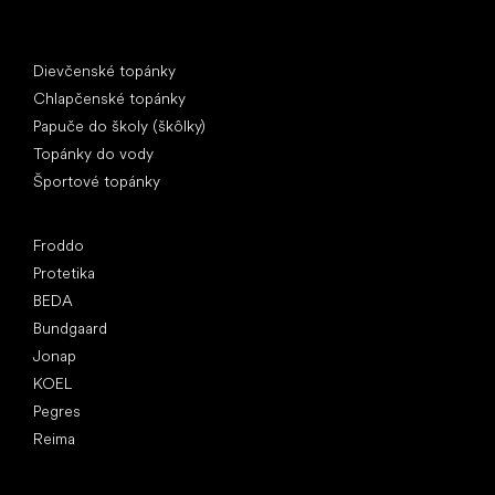
Špeciálne kategórie
Dievčenské topánky
Chlapčenské topánky
Papuče do školy (škôlky)
Topánky do vody
Športové topánky
Obľúbené značky
Froddo
Protetika
BEDA
Bundgaard
Jonap
KOEL
Pegres
Reima
Články