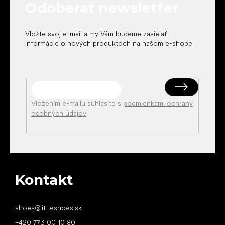
Odoberať newsletter
i
e
Vložte svoj e-mail a my Vám budeme zasielať
informácie o nových produktoch na našom e-shope.
Vložením e-mailu súhlasíte s
podmienkami ochrany
osobných údajov
.
Kontakt
shoes
@
littleshoes.sk
+420 773 00 10 80