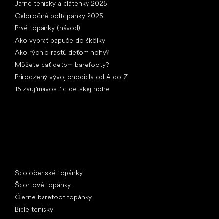
Jarné tenisky a plátenky 2025
Celoročné poltopánky 2025
Prvé topánky (návod)
Ako vybrať papuče do škôlky
Ako rýchlo rastú deťom nohy?
Môžete dať deťom barefooty?
Prirodzený vývoj chodidla od A do Z
15 zaujímavostí o detskej nohe
Špeciálne kategórie
Spoločenské topánky
Športové topánky
Čierne barefoot topánky
Biele tenisky