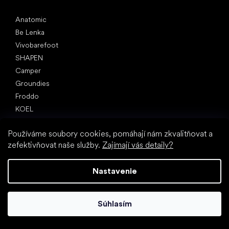
Obľúbené značky
Anatomic
Be Lenka
Vivobarefoot
SHAPEN
Camper
Groundies
Froddo
KOEL
Články
Používáme soubory cookies, pomáhají nám zkvalitňovat a
Hallux valgus (vbočený palec)
zefektivňovat naše služby.
Zajímají vás detaily?
Pätná ostroha
Ploché nohy
Nastavenie
Rovná podrážka vs. topánky na podpätku
Chôdza naboso vs. chôdza v topánkach
Nepremokavé topánky
Súhlasím
Správna hygiena nôh
Barefoot topánky zrozumiteľne