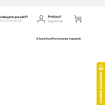
Prihlásiť
trebujete poradiť?
20 773 00 10 80
Registrovať
O barefoot
Porovnanie topánok