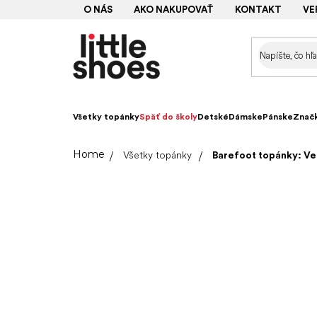
Prejsť
O NÁS
AKO NAKUPOVAŤ
KONTAKT
VE
na
obsah
Všetky topánky
Späť do školy
Detské
Dámske
Pánske
Znač
Domov
Všetky topánky
Barefoot topánky: Ve