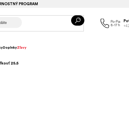
RNOSTNÝ PROGRAM
Po
+4
ky
Doplnky
Zľavy
ľkosť 25.5