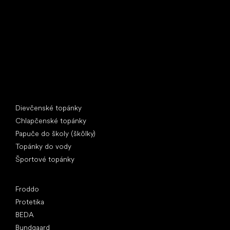
397 01 Písek
IČ: 07715773, DIČ: CZ07715773
Špeciálne kategórie
Dievčenské topánky
Chlapčenské topánky
Papuče do školy (škôlky)
Topánky do vody
Športové topánky
Obľúbené značky
Froddo
Protetika
BEDA
Bundgaard