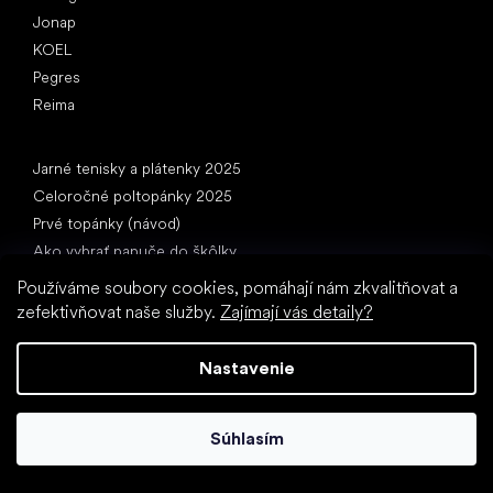
Jonap
KOEL
Pegres
Reima
Články
Jarné tenisky a plátenky 2025
Celoročné poltopánky 2025
Prvé topánky (návod)
Ako vybrať papuče do škôlky
Ako rýchlo rastú deťom nohy?
Používáme soubory cookies, pomáhají nám zkvalitňovat a
Môžete dať deťom barefooty?
zefektivňovat naše služby.
Zajímají vás detaily?
Prirodzený vývoj chodidla od A do Z
15 zaujímavostí o detskej nohe
Nastavenie
Súhlasím