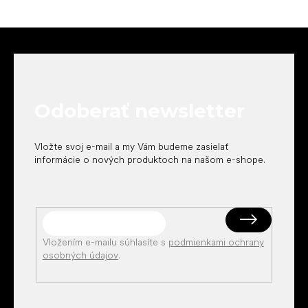
Z
á
p
ä
t
Odoberať newsletter
i
e
Vložte svoj e-mail a my Vám budeme zasielať
informácie o nových produktoch na našom e-shope.
Vložením e-mailu súhlasíte s
podmienkami ochrany
osobných údajov
.