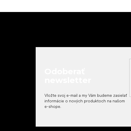
Z
á
p
ä
t
i
e
Odoberať
newsletter
Vložte svoj e-mail a my Vám budeme zasielať
informácie o nových produktoch na našom
e-shope.