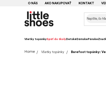
Prejsť
O NÁS
AKO NAKUPOVAŤ
KONTAKT
VE
na
obsah
Všetky topánky
Späť do školy
Detské
Dámske
Pánske
Znač
Domov
Všetky topánky
Barefoot topánky: Ve