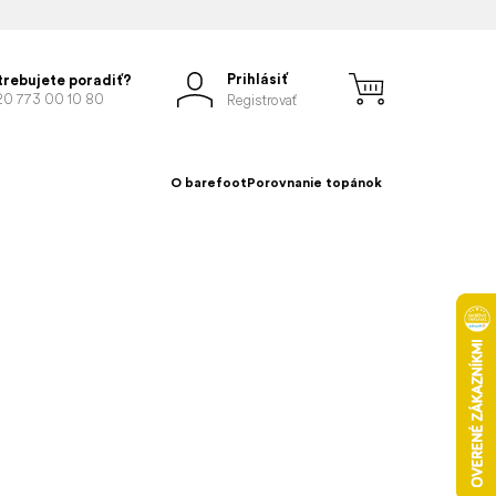
Prihlásiť
trebujete poradiť?
20 773 00 10 80
Registrovať
O barefoot
Porovnanie topánok