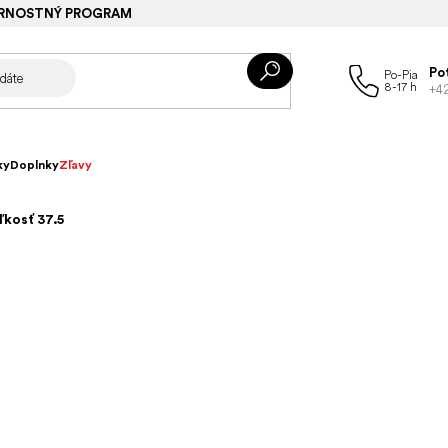
RNOSTNÝ PROGRAM
Po
+4
ky
Doplnky
Zľavy
ľkosť 37.5