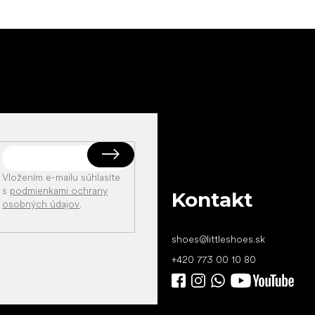
Vložením e-mailu súhlasíte
s
podmienkami ochrany
Kontakt
osobných údajov
.
shoes
@
littleshoes.sk
+420 773 00 10 80