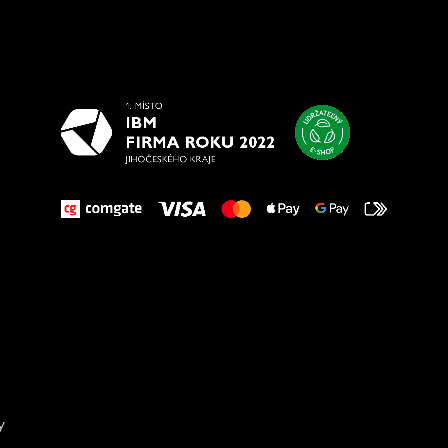
Všetko
najlepšie
vašim nohám
y
Sta