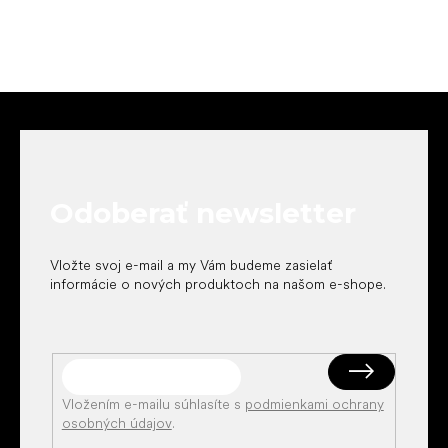
Z
á
p
ä
t
Odoberať newsletter
i
e
Vložte svoj e-mail a my Vám budeme zasielať
informácie o nových produktoch na našom e-shope.
Vložením e-mailu súhlasíte s
podmienkami ochrany
osobných údajov
.