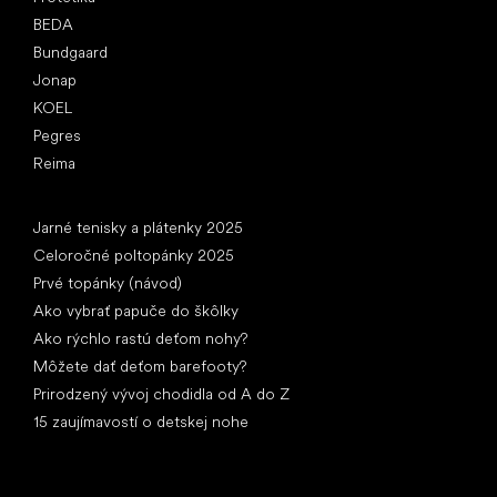
BEDA
Bundgaard
Jonap
KOEL
Pegres
Reima
Články
Jarné tenisky a plátenky 2025
Celoročné poltopánky 2025
Prvé topánky (návod)
Ako vybrať papuče do škôlky
Ako rýchlo rastú deťom nohy?
Môžete dať deťom barefooty?
Prirodzený vývoj chodidla od A do Z
15 zaujímavostí o detskej nohe