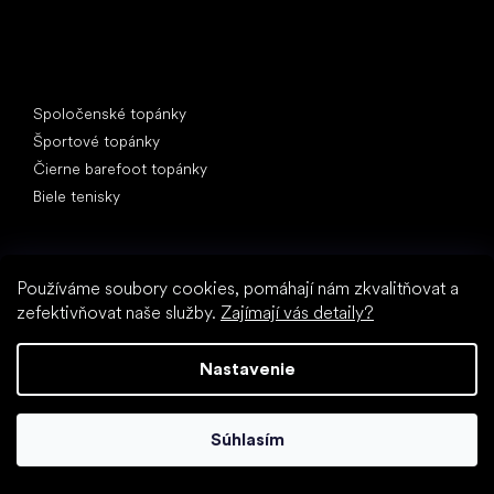
Špeciálne kategórie
Spoločenské topánky
Športové topánky
Čierne barefoot topánky
Biele tenisky
Obľúbené značky
Anatomic
Používáme soubory cookies, pomáhají nám zkvalitňovat a
Be Lenka
zefektivňovat naše služby.
Zajímají vás detaily?
Vivobarefoot
SHAPEN
Nastavenie
Camper
Groundies
Froddo
Súhlasím
KOEL