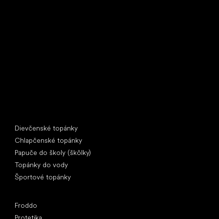
Little Shoes s.r.o.
U Vodárny 1506
397 01 Písek
IČ: 07715773, DIČ: CZ07715773
Špeciálne kategórie
Dievčenské topánky
Chlapčenské topánky
Papuče do školy (škôlky)
Topánky do vody
Športové topánky
Obľúbené značky
Froddo
Protetika