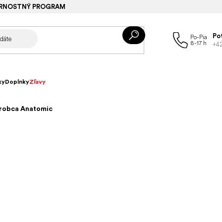
RNOSTNÝ PROGRAM
Po
+4
ky
Doplnky
Zľavy
ýrobca Anatomic