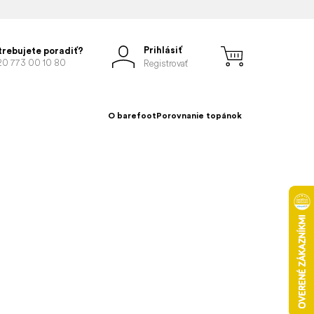
Prihlásiť
trebujete poradiť?
20 773 00 10 80
Registrovať
O barefoot
Porovnanie topánok