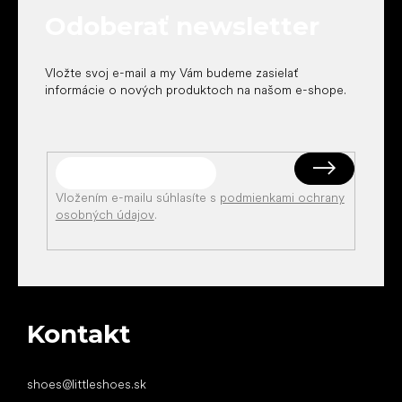
t
Odoberať newsletter
i
e
Vložte svoj e-mail a my Vám budeme zasielať
informácie o nových produktoch na našom e-shope.
Vložením e-mailu súhlasíte s
podmienkami ochrany
osobných údajov
.
Kontakt
shoes
@
littleshoes.sk