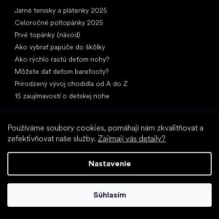
Články
Jarné tenisky a plátenky 2025
Celoročné poltopánky 2025
Prvé topánky (návod)
Ako vybrať papuče do škôlky
Ako rýchlo rastú deťom nohy?
Môžete dať deťom barefooty?
Prirodzený vývoj chodidla od A do Z
15 zaujímavostí o detskej nohe
Používáme soubory cookies, pomáhají nám zkvalitňovat a
zefektivňovat naše služby.
Zajímají vás detaily?
Nastavenie
Špeciálne kategórie
Spoločenské topánky
Športové topánky
Súhlasím
Čierne barefoot topánky
Biele tenisky