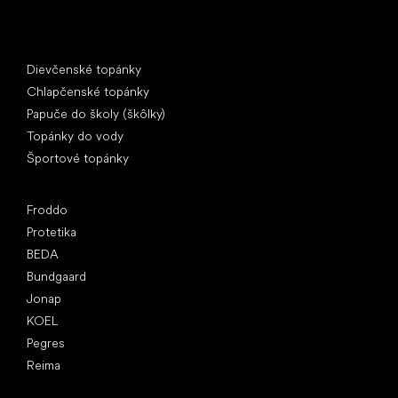
Špeciálne kategórie
Dievčenské topánky
Chlapčenské topánky
Papuče do školy (škôlky)
Topánky do vody
Športové topánky
Obľúbené značky
Froddo
Protetika
BEDA
Bundgaard
Jonap
KOEL
Pegres
Reima