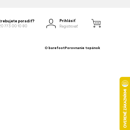
Prihlásiť
trebujete poradiť?
20 773 00 10 80
Registrovať
O barefoot
Porovnanie topánok