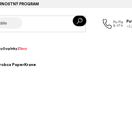
RNOSTNÝ PROGRAM
Po
+4
ky
Doplnky
Zľavy
ýrobca PaperKrane