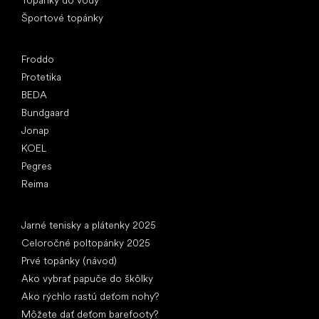
Športové topánky
Obľúbené značky
Froddo
Protetika
BEDA
Bundgaard
Jonap
KOEL
Pegres
Reima
Články
Jarné tenisky a plátenky 2025
Celoročné poltopánky 2025
Prvé topánky (návod)
Ako vybrať papuče do škôlky
Ako rýchlo rastú deťom nohy?
Môžete dať deťom barefooty?