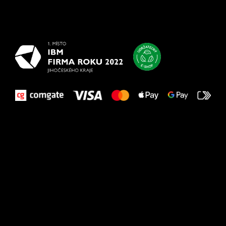
Všetko
najlepšie
vašim nohám