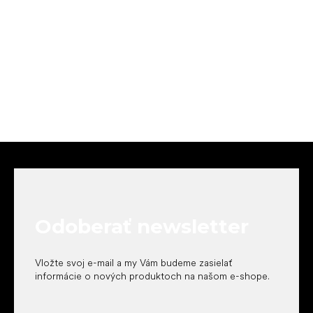
Z
á
p
ä
t
Odoberať newsletter
i
e
Vložte svoj e-mail a my Vám budeme zasielať
informácie o nových produktoch na našom e-shope.