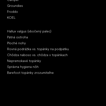
Groundies
Froddo
KOEL
Články
Hallux valgus (vbočený palec)
Pätná ostroha
Ploché nohy
Rovná podrážka vs. topánky na podpätku
Chôdza naboso vs. chôdza v topánkach
Nepremokavé topánky
Správna hygiena nôh
Barefoot topánky zrozumiteľne