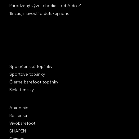
Prirodzený vývoj chodidla od A do Z
15 zaujímavostí o detskej nohe
Špeciálne kategórie
Spoločenské topánky
Športové topánky
Čierne barefoot topánky
Biele tenisky
Obľúbené značky
Anatomic
Be Lenka
Vivobarefoot
SHAPEN
Camper