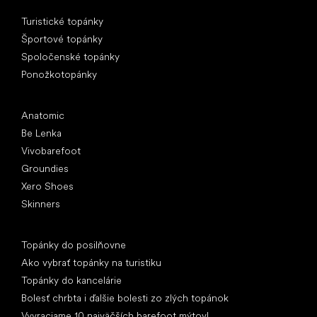
Špeciálne kategórie
Turistické topánky
Športové topánky
Spoločenské topánky
Ponožkotopánky
Obľúbené značky
Anatomic
Be Lenka
Vivobarefoot
Groundies
Xero Shoes
Skinners
Články
Topánky do posilňovne
Ako vybrať topánky na turistiku
Topánky do kancelárie
Bolesť chrbta i ďalšie bolesti zo zlých topánok
Vyvraciame 10 najväčších barefoot mýtov!