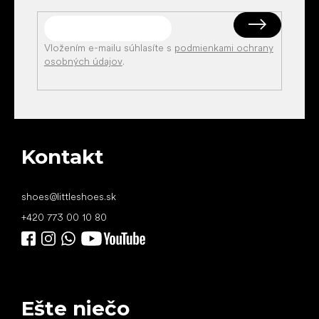
Vložením e-mailu súhlasíte s
podmienkami ochrany
osobných údajov
.
Kontakt
shoes
@
littleshoes.sk
+420 773 00 10 80
Ešte niečo