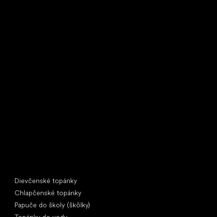
Little Shoes s.r.o.
U Vodárny 1506
397 01 Písek
IČ: 07715773, DIČ: CZ07715773
Špeciálne kategórie
Dievčenské topánky
Chlapčenské topánky
Papuče do školy (škôlky)
Topánky do vody