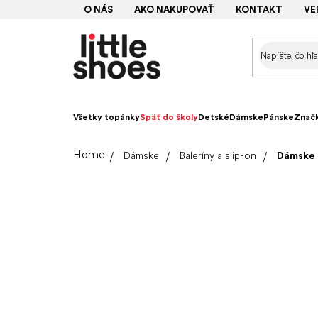
Prejsť
O NÁS
AKO NAKUPOVAŤ
KONTAKT
VE
na
obsah
Všetky topánky
Späť do školy
Detské
Dámske
Pánske
Znač
Domov
Dámske
Baleríny a slip-on
Dámske b