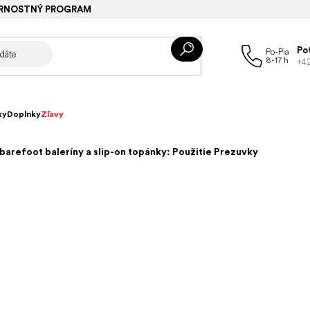
RNOSTNÝ PROGRAM
Po
+4
ky
Doplnky
Zľavy
arefoot baleríny a slip-on topánky: Použitie Prezuvky