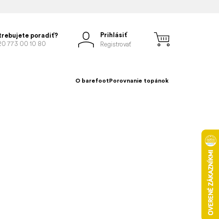
Prihlásiť
trebujete poradiť?
20 773 00 10 80
Registrovať
O barefoot
Porovnanie topánok