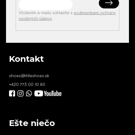
Vložením e-mailu súhlasíte s
podmienkami ochrany
osobných údajov
.
Kontakt
shoes
@
littleshoes.sk
+420 773 00 10 80
Ešte niečo