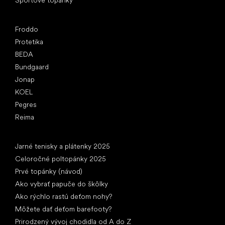
Obľúbené značky
Froddo
Protetika
BEDA
Bundgaard
Jonap
KOEL
Pegres
Reima
Články
Jarné tenisky a plátenky 2025
Celoročné poltopánky 2025
Prvé topánky (návod)
Ako vybrať papuče do škôlky
Ako rýchlo rastú deťom nohy?
Môžete dať deťom barefooty?
Prirodzený vývoj chodidla od A do Z