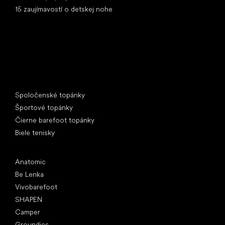
15 zaujímavostí o detskej nohe
Špeciálne kategórie
Spoločenské topánky
Športové topánky
Čierne barefoot topánky
Biele tenisky
Obľúbené značky
Anatomic
Be Lenka
Vivobarefoot
SHAPEN
Camper
Groundies