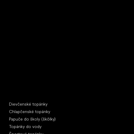
Little Shoes s.r.o.
U Vodárny 1506
397 01 Písek
IČ: 07715773, DIČ: CZ07715773
Špeciálne kategórie
Dievčenské topánky
Chlapčenské topánky
Papuče do školy (škôlky)
Topánky do vody
Športové topánky