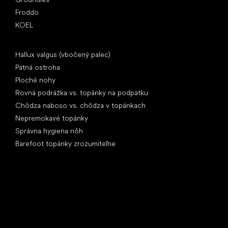
Froddo
KOEL
Články
Hallux valgus (vbočený palec)
Pätná ostroha
Ploché nohy
Rovná podrážka vs. topánky na podpätku
Chôdza naboso vs. chôdza v topánkach
Nepremokavé topánky
Správna hygiena nôh
Barefoot topánky zrozumiteľne
Špeciálne kategórie