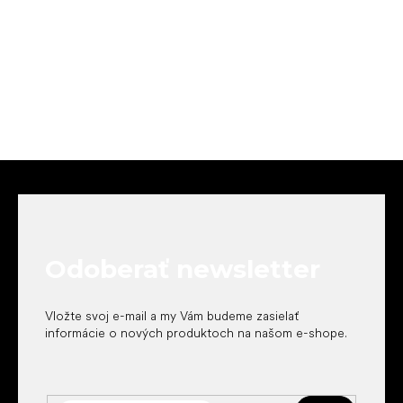
Z
á
p
ä
t
Odoberať newsletter
i
e
Vložte svoj e-mail a my Vám budeme zasielať
informácie o nových produktoch na našom e-shope.