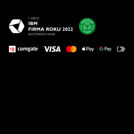
vašim nohám