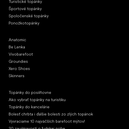
Turistické topánky
Športové topánky
Spoločenské topánky
Ponožkotopánky
Obľúbené značky
Anatomic
Be Lenka
Vivobarefoot
Groundies
Xero Shoes
Skinners
Články
Topánky do posilňovne
Ako vybrať topánky na turistiku
Topánky do kancelárie
Bolesť chrbta i ďalšie bolesti zo zlých topánok
Vyvraciame 10 najväčších barefoot mýtov!
20 zaujímavostí o ľudskej nohe