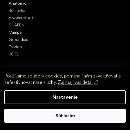
Anatomic
Be Lenka
Vivobarefoot
SHAPEN
Camper
Groundies
Froddo
KOEL
Články
Hallux valgus (vbočený palec)
Používáme soubory cookies, pomáhají nám zkvalitňovat a
Pätná ostroha
zefektivňovat naše služby.
Zajímají vás detaily?
Ploché nohy
Rovná podrážka vs. topánky na podpätku
Nastavenie
Chôdza naboso vs. chôdza v topánkach
Nepremokavé topánky
Správna hygiena nôh
Súhlasím
Barefoot topánky zrozumiteľne