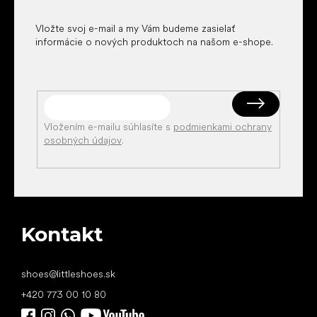
e
Vložte svoj e-mail a my Vám budeme zasielať
informácie o nových produktoch na našom e-shope.
Vložením e-mailu súhlasíte s
podmienkami ochrany
osobných údajov
.
Kontakt
shoes
@
littleshoes.sk
+420 773 00 10 80