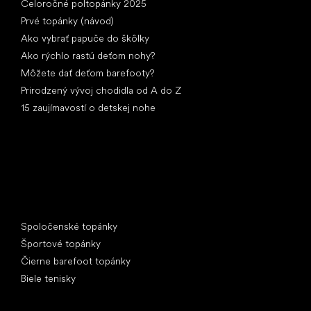
Celoročné poltopánky 2025
Prvé topánky (návod)
Ako vybrať papuče do škôlky
Ako rýchlo rastú deťom nohy?
Môžete dať deťom barefooty?
Prirodzený vývoj chodidla od A do Z
15 zaujímavostí o detskej nohe
Špeciálne kategórie
Spoločenské topánky
Športové topánky
Čierne barefoot topánky
Biele tenisky
Obľúbené značky