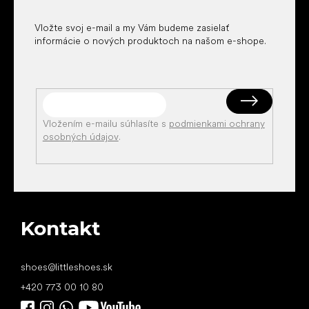
e
Vložte svoj e-mail a my Vám budeme zasielať
informácie o nových produktoch na našom e-shope.
Vložením e-mailu súhlasíte s
podmienkami ochrany
osobných údajov
.
Kontakt
shoes
@
littleshoes.sk
+420 773 00 10 80