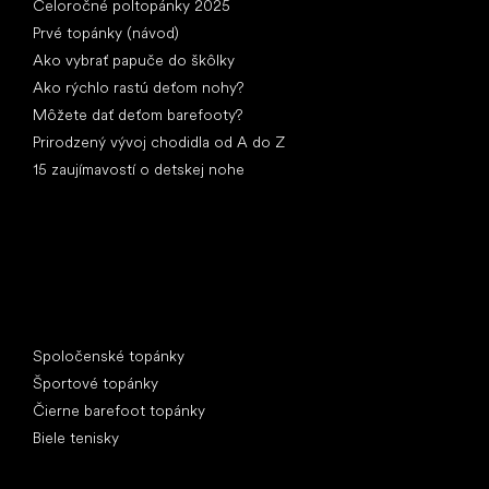
Celoročné poltopánky 2025
Prvé topánky (návod)
Ako vybrať papuče do škôlky
Ako rýchlo rastú deťom nohy?
Môžete dať deťom barefooty?
Prirodzený vývoj chodidla od A do Z
15 zaujímavostí o detskej nohe
Špeciálne kategórie
Spoločenské topánky
Športové topánky
Čierne barefoot topánky
Biele tenisky
Obľúbené značky