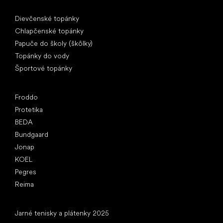
Špeciálne kategórie
Dievčenské topánky
Chlapčenské topánky
Papuče do školy (škôlky)
Topánky do vody
Športové topánky
Obľúbené značky
Froddo
Protetika
BEDA
Bundgaard
Jonap
KOEL
Pegres
Reima
Články
Jarné tenisky a plátenky 2025