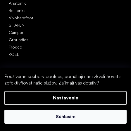
Anatomic
Be Lenka
Vivobarefoot
SHAPEN
Camper
Groundies
Froddo
KOEL
Články
Hallux valgus (vbočený palec)
Používáme soubory cookies, pomáhají nám zkvalitňovat a
Pätná ostroha
zefektivňovat naše služby.
Zajímají vás detaily?
Ploché nohy
Rovná podrážka vs. topánky na podpätku
Nastavenie
Chôdza naboso vs. chôdza v topánkach
Nepremokavé topánky
Správna hygiena nôh
Súhlasím
Barefoot topánky zrozumiteľne