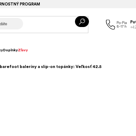
RNOSTNÝ PROGRAM
Po
+4
ky
Doplnky
Zľavy
arefoot baleríny a slip-on topánky: Veľkosť 42.5