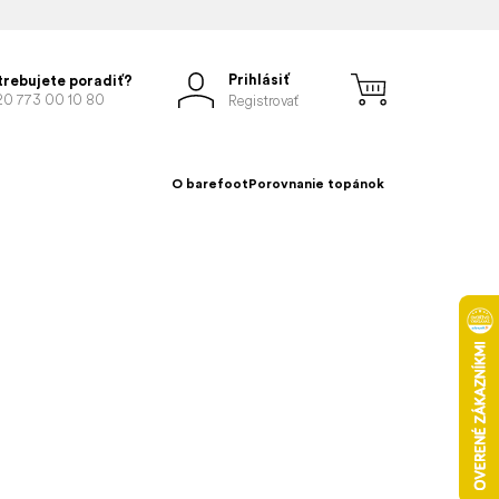
Prihlásiť
trebujete poradiť?
20 773 00 10 80
Registrovať
O barefoot
Porovnanie topánok