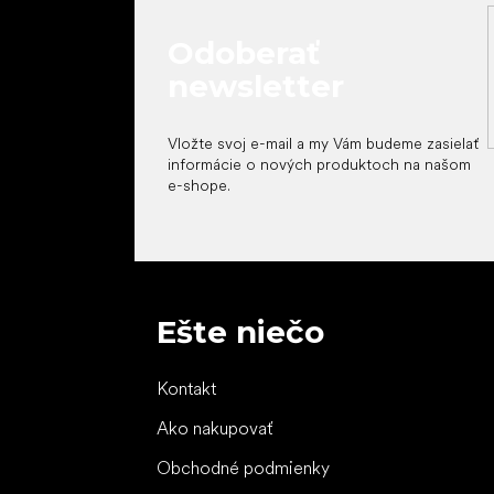
Odoberať
newsletter
Vložte svoj e-mail a my Vám budeme zasielať
informácie o nových produktoch na našom
e-shope.
Ešte niečo
Kontakt
Ako nakupovať
Obchodné podmienky