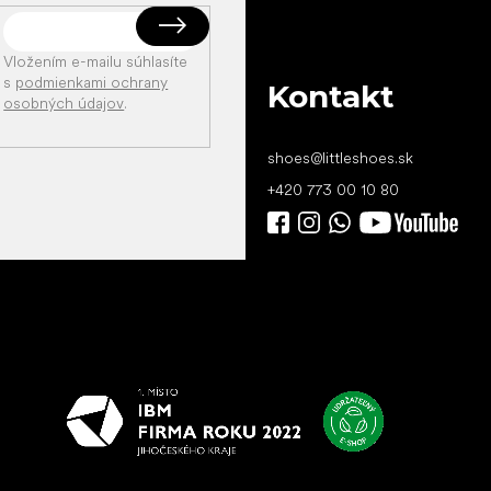
Vložením e-mailu súhlasíte
s
podmienkami ochrany
Kontakt
osobných údajov
.
shoes
@
littleshoes.sk
+420 773 00 10 80
Všetko
najlepšie
vašim nohám