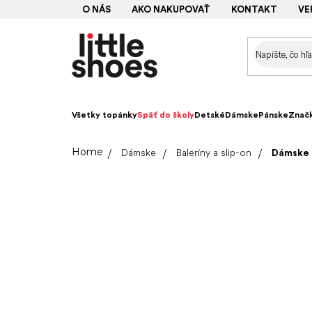
Prejsť
O NÁS
AKO NAKUPOVAŤ
KONTAKT
VE
na
obsah
Všetky topánky
Späť do školy
Detské
Dámske
Pánske
Znač
Domov
Dámske
Baleríny a slip-on
Dámske b